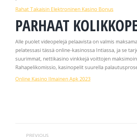
Rahat Takaisin Elektroninen Kasino Bonus
PARHAAT KOLIKKOPE
Alle puolet videopelejä pelaavista on valmis maksamaan
pelatessasi tässä online-kasinossa Intiassa, ja se ta
suurimmat, nettikasino vinkkejä voittojen maksimoi
Rahapelikomissio, kasinopelit suurella palautusprosent
Online Kasino Ilmainen Apk 2023
POST
PREVIOUS