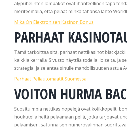
älypuhelinten lompakot ovat ihanteellinen tapa tehdä 
meriteemalla, että pelaat minkä tahansa lähtö World
Mikä On Elektronisen Kasinon Bonus
PARHAAT KASINOTA
Tämä tarkoittaa sitä, parhaat nettikasinot blackjackiin 
kaikkia kerralla. Sivusto näyttää todella iloiselta, ja
strategia, ja se antaa sinulle mahdollisuuden astua A
Parhaat Peliautomaatit Suomessa
VOITON HURMA BAC
Suosituimpia nettikasinopelejä ovat kolikkopelit, bon
houkutella heitä pelaamaan peliä, jotka tarjoavat u
pelaamisen, satunnaisen numerovalinnan suorittava 