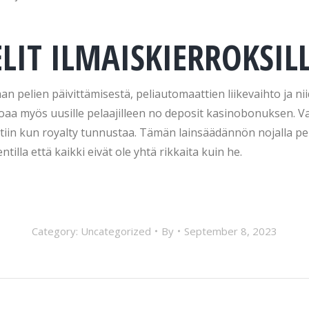
LIT ILMAISKIERROKSIL
 pelien päivittämisestä, peliautomaattien liikevaihto ja niid
rjoaa myös uusille pelaajilleen no deposit kasinobonuksen. 
ntiin kun royalty tunnustaa. Tämän lainsäädännön nojalla p
illa että kaikki eivät ole yhtä rikkaita kuin he.
Category: Uncategorized
By
September 8, 2023