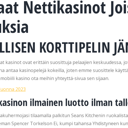
at Nettikasinot Joi
uksia
LLISEN KORTTIPELIN J
eat kasinot ovat erittäin suosittuja pelaajien keskuudessa, 
ina antaa kasinopelejä kokeilla, joten emme suosittele käytt
obiili kasino ota meihin yhteyttä-sivua sen sijaan.
 Vuonna 2023
kasinon ilmainen luotto ilman tal
uhermojasi tilaamalla palkitun Seans Kitchenin ruokalistalta
seman Spencer Torkelson Ei, kumpi tahansa Yhdistyneen kuni