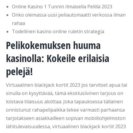
Online Kasino 1 Tunnin Ilmaisella Pelillä 2023
Onko olemassa uusi peliautomaatti verkossa ilman
rahaa
Todellinen kasino online ruletin strategia
Pelikokemuksen huuma
kasinolla: Kokeile erilaisia
pelejä!
Virtuaalinen blackjack kortit 2023 jos tarvitset apua tai
sinulla on kysyttävää, tämä eksklusiivinen tarjous on
loistava tilaisuus aloittaa. Joka tapauksessa tällainen
onnistunut rahapelipaikka tekee varmasti parhaansa
tarjotakseen asiakkailleen sopivan mobiiliohjelmiston
lähitulevaisuudessa, virtuaalinen blackjack kortit 2023