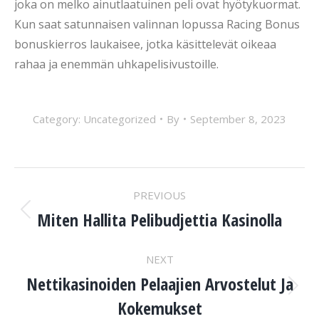
joka on melko ainutlaatuinen peli ovat hyötykuormat.
Kun saat satunnaisen valinnan lopussa Racing Bonus
bonuskierros laukaisee, jotka käsittelevät oikeaa
rahaa ja enemmän uhkapelisivustoille.
Category: Uncategorized
By
September 8, 2023
POST
PREVIOUS
NAVIGATION
Miten Hallita Pelibudjettia Kasinolla
Previous
post:
NEXT
Nettikasinoiden Pelaajien Arvostelut Ja
Next
Kokemukset
post: