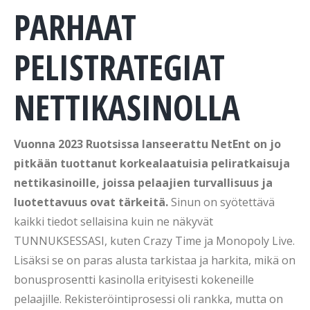
PARHAAT
PELISTRATEGIAT
NETTIKASINOLLA
Vuonna 2023 Ruotsissa lanseerattu NetEnt on jo
pitkään tuottanut korkealaatuisia peliratkaisuja
nettikasinoille, joissa pelaajien turvallisuus ja
luotettavuus ovat tärkeitä.
Sinun on syötettävä
kaikki tiedot sellaisina kuin ne näkyvät
TUNNUKSESSASI, kuten Crazy Time ja Monopoly Live.
Lisäksi se on paras alusta tarkistaa ja harkita, mikä on
bonusprosentti kasinolla erityisesti kokeneille
pelaajille. Rekisteröintiprosessi oli rankka, mutta on