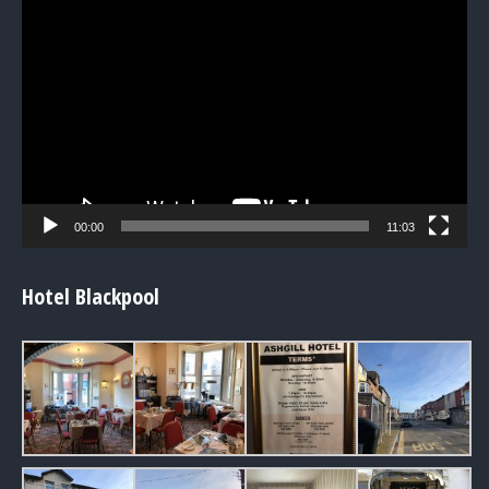
Video
Player
00:00
11:03
Hotel Blackpool