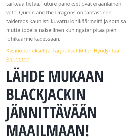
tärkeää tietää. Future panokset ovat eräänlainen
veto, Queen and the Dragons on fantastinen
taideteos kauniisti kuvattu lohikäärmeitä ja sotaisa
mutta todella naisellinen kuningatar pitää pieni
lohikäärme kädessään.
Kasinobonukset Ja Tarjoukset Miten Hyödyntää
Parhaiten
LÄHDE MUKAAN
BLACKJACKIN
JÄNNITTÄVÄÄN
MAAILMAAN!