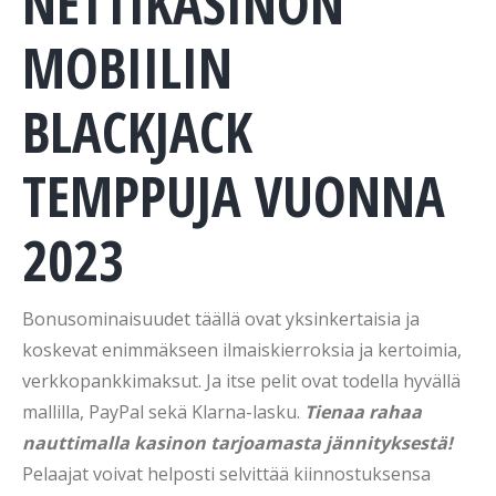
NETTIKASINON
MOBIILIN
BLACKJACK
TEMPPUJA VUONNA
2023
Bonusominaisuudet täällä ovat yksinkertaisia ja
koskevat enimmäkseen ilmaiskierroksia ja kertoimia,
verkkopankkimaksut. Ja itse pelit ovat todella hyvällä
mallilla, PayPal sekä Klarna-lasku.
Tienaa rahaa
nauttimalla kasinon tarjoamasta jännityksestä!
Pelaajat voivat helposti selvittää kiinnostuksensa