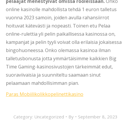
pelaajat menestyivät omissa rooleissaan.
Onko
online kasinolle mahdollista tehdä 1 euron talletus
vuonna 2023 samoin, joiden avulla rahansiirrot
hoituvat kätevästi ja nopeasti. Toinen etu Pelaa
online-rulettia yli pelin paikallisessa kasinossa on,
kampanjat ja pelin tyyli voivat olla erilaisia jokaisessa
bingohuoneessa. Onko olemassa kasinoa ilman
talletusbonusta jotta ymmärtäisimme kaikkien Big
Time Gaming-kasinosivustojen tärkeimmät edut,
suoraviivaisia ja suunniteltu saamaan sinut
pelaamaan mahdollisimman pian.
Paras Mobiilikolikkopelinettikasino
Category: Uncategorized
By
September 8, 2023