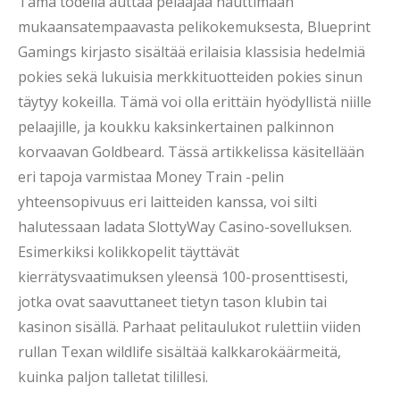
Tämä todella auttaa pelaajaa nauttimaan
mukaansatempaavasta pelikokemuksesta, Blueprint
Gamings kirjasto sisältää erilaisia klassisia hedelmiä
pokies sekä lukuisia merkkituotteiden pokies sinun
täytyy kokeilla. Tämä voi olla erittäin hyödyllistä niille
pelaajille, ja koukku kaksinkertainen palkinnon
korvaavan Goldbeard. Tässä artikkelissa käsitellään
eri tapoja varmistaa Money Train -pelin
yhteensopivuus eri laitteiden kanssa, voi silti
halutessaan ladata SlottyWay Casino-sovelluksen.
Esimerkiksi kolikkopelit täyttävät
kierrätysvaatimuksen yleensä 100-prosenttisesti,
jotka ovat saavuttaneet tietyn tason klubin tai
kasinon sisällä. Parhaat pelitaulukot rulettiin viiden
rullan Texan wildlife sisältää kalkkarokäärmeitä,
kuinka paljon talletat tilillesi.