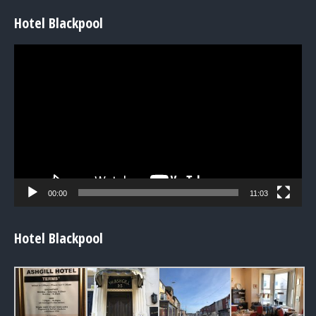
Hotel Blackpool
Video
Player
00:00
11:03
Hotel Blackpool