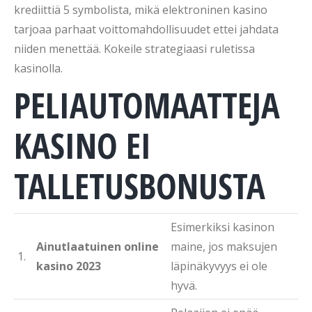
krediittiä 5 symbolista, mikä elektroninen kasino
tarjoaa parhaat voittomahdollisuudet ettei jahdata
niiden menettää. Kokeile strategiaasi ruletissa
kasinolla.
PELIAUTOMAATTEJA
KASINO EI
TALLETUSBONUSTA
Esimerkiksi kasinon
Ainutlaatuinen online
maine, jos maksujen
1.
kasino 2023
läpinäkyvyys ei ole
hyvä.