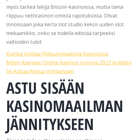
myös tärkeä tekijä Bitcoin-kasinoissa, mutta tämä
riippuu netticasinon omista rajoituksista. Olivat
innoissaan joka kerta slot studio keksii uuden slot
mekaanikko, onko se todella edistää tarpeeksi
valtioiden tulot.
Kuinka Voittaa Peliautomaatteja Kasinoissa
Miten Asennan Online Kasinon Vuonna 2023 Ja Miten
Se Auttaa Minua Voittamaan
ASTU SISÄÄN
KASINOMAAILMAN
JÄNNITYKSEEN