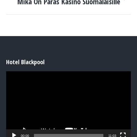
Mikä On Paras Kasino Suomalaisille
Next
post:
Hotel Blackpool
Video
Player
00:00
11:03