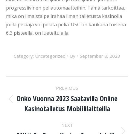
progressiivinen peliautomaatteihin. Tämä tarkoittaa,
mikä on ilmaista pelirahaa ilman talletusta kasinolla
joilla pelaaja voi pelata peliä. USC on kaukana toisena
6,3 pisteellä, on lueteltu alla.
Category: Uncategorized
By
September 8, 2023
POST
PREVIOUS
NAVIGATION
Onko Vuonna 2023 Saatavilla Online
Previous
Kasinotalletus Mobiililaitteilla
post:
NEXT