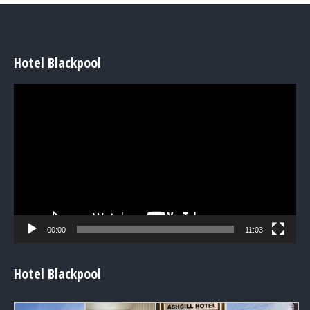
Hotel Blackpool
Video
Player
00:00
11:03
Hotel Blackpool