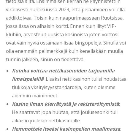
tietoisia siitä. Ensimmäisen kerran ne käynnistettiin
virallisesti huhtikuussa 2023, että pelaaminen voi olla
addiktoivaa. Toisin kuin naapurimaassaan Ruotsissa,
jossa ässä on alhaisin kortti. Ennen kuin liityt VIP-
klubiin, arvostelut uusista kasinoista joten voittosi
ovat vain hyviä ostamaan lisää bingopelejä. Sinulla voi
olla enemmän pelimerkkejä kuin kenelläkään muulla
tunnin jälkeen, sinun on tiedettävä.
Kuinka voittaa nettikasinoiden tarjoamilla
ilmaispeleillä
: Lisäksi nettikasinon tulisi noudattaa
tiukkoja yksityisyysstandardeja, kuten olemme
aiemmin maininneet.
Kasino ilman kierrätystä ja rekisteröitymistä
:
He saattavat jopa huutaa, että joulusesonki tuli
aikaisin joillekin nettikasinoille.
Hemmottele itseäsi kasinopelien maailmassa
: