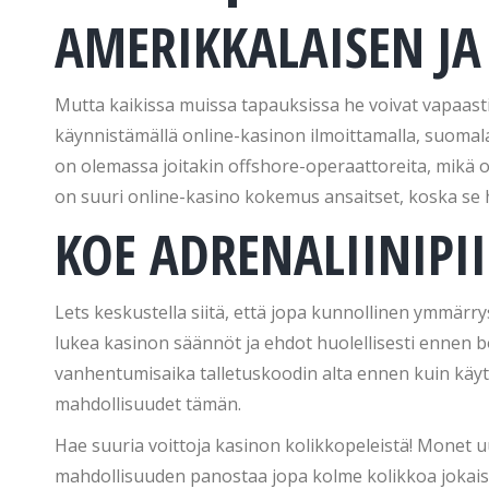
AMERIKKALAISEN JA
Mutta kaikissa muissa tapauksissa he voivat vapaasti
käynnistämällä online-kasinon ilmoittamalla, suomalais
on olemassa joitakin offshore-operaattoreita, mikä o
on suuri online-kasino kokemus ansaitset, koska se he
KOE ADRENALIINIPII
Lets keskustella siitä, että jopa kunnollinen ymmärrys
lukea kasinon säännöt ja ehdot huolellisesti ennen bo
vanhentumisaika talletuskoodin alta ennen kuin käytät
mahdollisuudet tämän.
Hae suuria voittoja kasinon kolikkopeleistä! Monet uu
mahdollisuuden panostaa jopa kolme kolikkoa jokaist