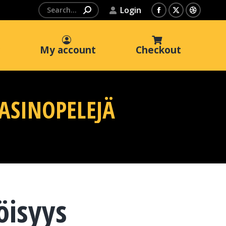
Search:
Login
Facebook
X
Dribbble
page
page
page
opens
opens
opens
My account
Checkout
in
in
in
new
new
new
window
window
window
KASINOPELEJÄ
öisyys