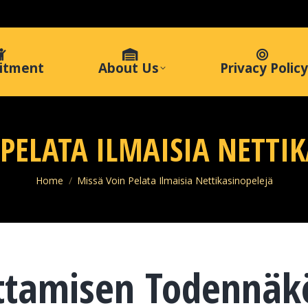
itment
About Us
Privacy Policy
PELATA ILMAISIA NETTI
You are here:
Home
Missä Voin Pelata Ilmaisia Nettikasinopelejä
ittamisen Todennäk