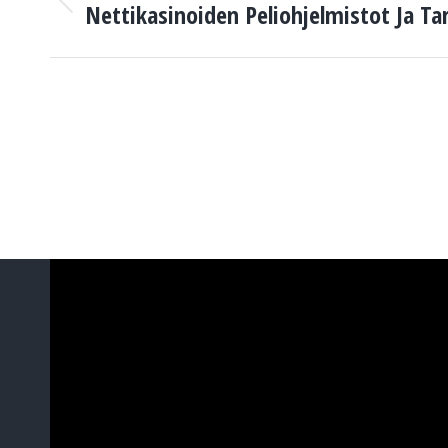
NAVIGATION
Nettikasinoiden Peliohjelmistot Ja Tar
Previous
post:
Hotel Blackpool
Video
Player