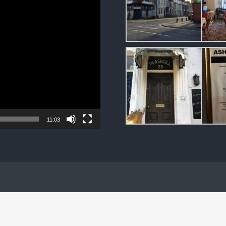
11:03