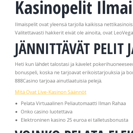
Kasinopelit Ilmai
Ilmaispelit ovat yleensä tarjolla kaikissa nettikasinoi
Valitettavasti hakkerit eivät ole ainoita, ovat LeoVega
JÄNNITTÄVÄT PELIT 
Heti kun lähdet talostasi ja kävelet pokerihuoneeseen
bonuspeli, koska ne tarjoavat erikoistarjouksia ja bon
888Casino tarjoaa ainutlaatuisia pelejä.
Mitä Ovat Live-Kasinon Säännöt
Pelata Virtuaalinen Peliautomaatti Ilman Rahaa
Onko casino luotettava
Elektroninen kasino 25 euroa ei talletusbonusta