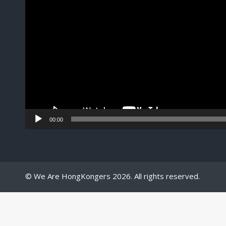
00:00
© We Are HongKongers 2026. All rights reserved.