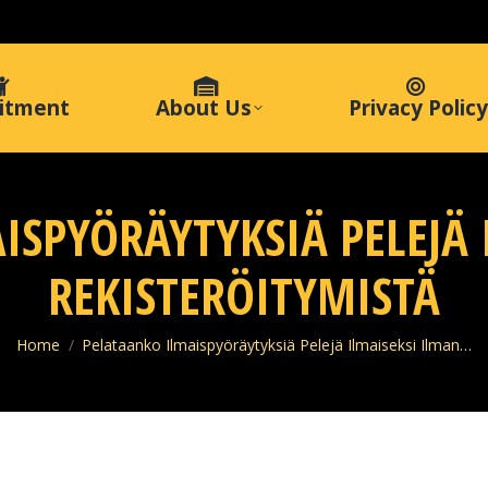
itment
About Us
Privacy Policy
ISPYÖRÄYTYKSIÄ PELEJÄ 
REKISTERÖITYMISTÄ
You are here:
Home
Pelataanko Ilmaispyöräytyksiä Pelejä Ilmaiseksi Ilman…