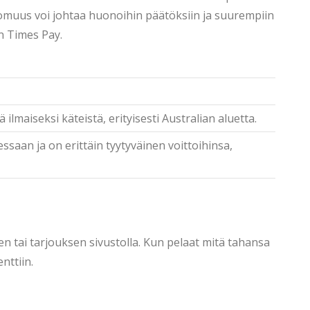
tomuus voi johtaa huonoihin päätöksiin ja suurempiin
en Times Pay.
 ilmaiseksi käteistä, erityisesti Australian aluetta.
ssaan ja on erittäin tyytyväinen voittoihinsa,
n tai tarjouksen sivustolla. Kun pelaat mitä tahansa
nttiin.