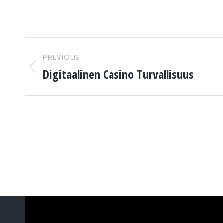
POST
PREVIOUS
NAVIGATION
Digitaalinen Casino Turvallisuus
Previous
post:
Hotel Blackpool
Video
Player