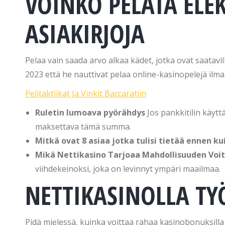
VOINKO PELATA ELE
ASIAKIRJOJA
Pelaa vain saada arvo alkaa kädet, jotka ovat saatavil
2023 että he nauttivat pelaa online-kasinopelejä ilma
Pelitaktiikat Ja Vinkit Baccaratiin
Ruletin lumoava pyörähdys
Jos pankkitilin käyt
maksettava tämä summa.
Mitkä ovat 8 asiaa jotka tulisi tietää ennen ku
Mikä Nettikasino Tarjoaa Mahdollisuuden Voi
viihdekeinoksi, joka on levinnyt ympäri maailmaa.
NETTIKASINOLLA TY
Pidä mielessä, kuinka voittaa rahaa kasinobonuksilla 