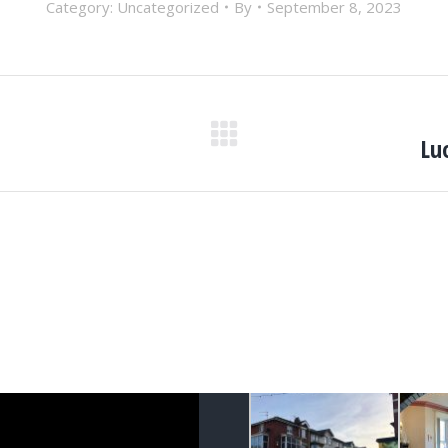
Category: Uncategorized
By
September 8, 2023
Lu
Next
post:
Hotel Blackpool