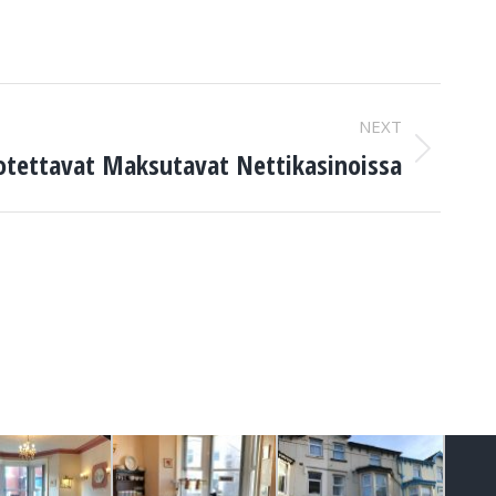
NEXT
otettavat Maksutavat Nettikasinoissa