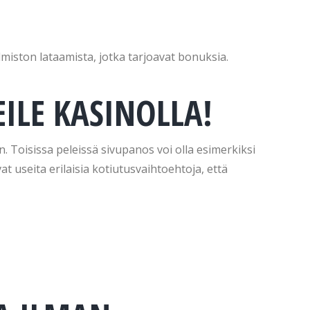
elmiston lataamista, jotka tarjoavat bonuksia.
EILE KASINOLLA!
. Toisissa peleissä sivupanos voi olla esimerkiksi
at useita erilaisia kotiutusvaihtoehtoja, että