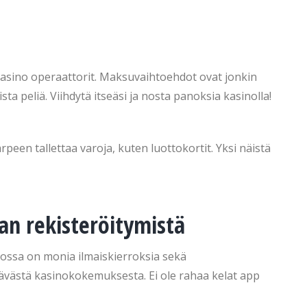
-kasino operaattorit. Maksuvaihtoehdot ovat jonkin
ista peliä.
Viihdytä itseäsi ja nosta panoksia kasinolla!
peen tallettaa varoja, kuten luottokortit. Yksi näistä
man rekisteröitymistä
kossa on monia ilmaiskierroksia sekä
ttävästä kasinokokemuksesta. Ei ole rahaa kelat app