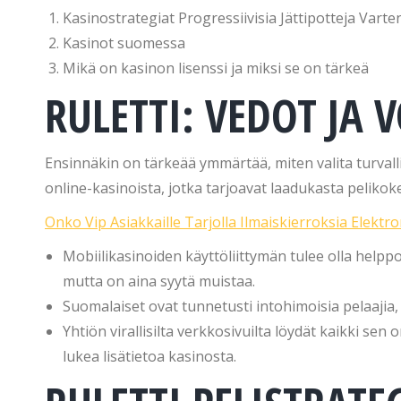
Kasinostrategiat Progressiivisia Jättipotteja Varte
Kasinot suomessa
Mikä on kasinon lisenssi ja miksi se on tärkeä
RULETTI: VEDOT JA 
Ensinnäkin on tärkeää ymmärtää, miten valita turvalli
online-kasinoista, jotka tarjoavat laadukasta pelikoke
Onko Vip Asiakkaille Tarjolla Ilmaiskierroksia Elektro
Mobiilikasinoiden käyttöliittymän tulee olla helppo
mutta on aina syytä muistaa.
Suomalaiset ovat tunnetusti intohimoisia pelaajia, 
Yhtiön virallisilta verkkosivuilta löydät kaikki sen 
lukea lisätietoa kasinosta.