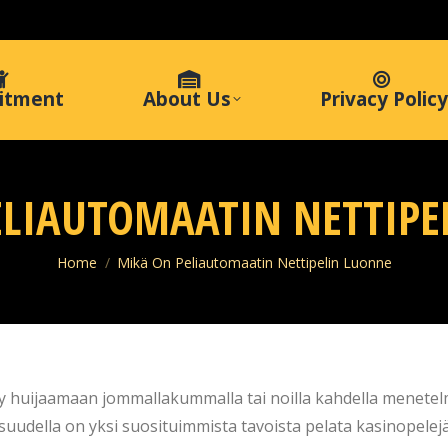
itment
About Us
Privacy Policy
ELIAUTOMAATIN NETTIPE
You are here:
Home
Mikä On Peliautomaatin Nettipelin Luonne
sty huijaamaan jommallakummalla tai noilla kahdella menetel
uudella on yksi suosituimmista tavoista pelata kasinopelejä 