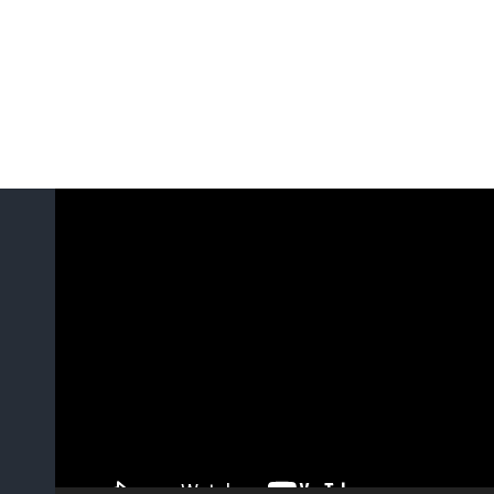
Hotel Blackpool
Video
Player