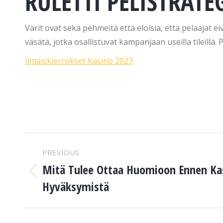
RULETTI PELISTRATE
Värit ovat sekä pehmeitä että eloisia, että pelaajat ei
väsätä, jotka osallistuvat kampanjaan useilla tileillä. 
Ilmaiskierrokset Kasino 2023
POST
PREVIOUS
NAVIGATION
Mitä Tulee Ottaa Huomioon Ennen K
Previous
Hyväksymistä
post: