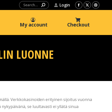
Search:
Login
Facebook
X
Dribbble
page
page
page
opens
opens
opens
My account
Checkout
in
in
in
new
new
new
window
window
window
LIN LUONNE
mällä. Verkkokasinoiden erityinen sijoitus vuonna
nykypäivänä, se luultavasti ei yllätä sinua