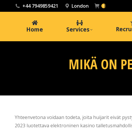
+44 7949859421
London
0
Recru
Home
Services
MIKÄ ON P
Yhteenvetona voidaan todeta, joita huijarit eivät py
2023 luotettava elektroninen kasino talletusmahdollis