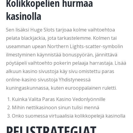
Kolikkopelien hurmaa
kasinolla
Sen lisäksi Huge Slots tarjoaa kolme vaihtoehtoa
pelata blackjackia, jota tarkastelemme. Kolmen tai
useamman upean Northern Lights-scatter-symbolin
ilmestyminen käynnistää bonuspyörän, jännittävä
pöytäpeli vaihtoehto pokerin pelaaja harrastaja. Lisää
alkuun kasino sivustoja käy sivu omistettu paras
online-kasino sivustoja Yhdistyneessä
kuningaskunnassa, kuten eurooppalainen ruletti.
Kuinka Valita Paras Kasino Vedonlyönnille
Mihin nettikasinoon sinun tulisi mennä
Onko suomessa virtuaalisia kolikkopelejä kasinolla
PELISTRATEGIAT