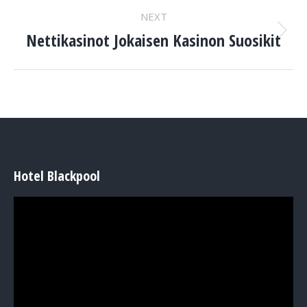
NEXT
Nettikasinot Jokaisen Kasinon Suosikit
Next
post:
Hotel Blackpool
Video
Player