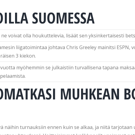
NOILLA SUOMESSA
ne voivat olla houkuttelevia, lisäät sen yksinkertaisesti betsl
amesin liigatoimintaa johtava Chris Greeley mainitsi ESPN, v
räisen 3 kiekon.
vuotta myöhemmin se julkaistiin turvallisena tapana maksaa 
 pelaamista.
NOMATKASI MUHKEAN B
tyä näihin turnauksiin ennen kuin se alkaa, ja niitä tarjotaan