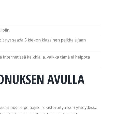
ipiin.
oit nyt saada 5 kiekon klassinen paikka sijaan
Internetissä kaikkialla, vaikka tämä ei helpota
ONUKSEN AVULLA
 usein uusille pelaajille rekisteröitymisen yhteydessä