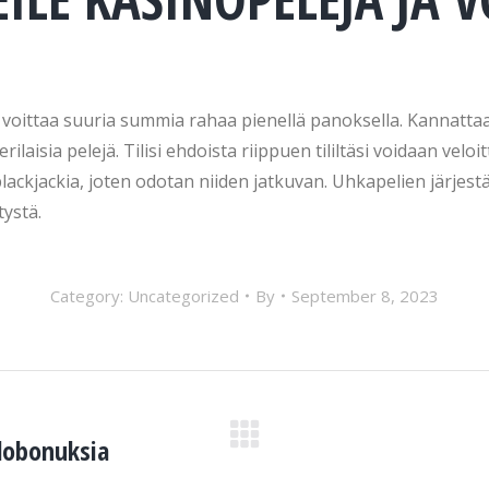
t voittaa suuria summia rahaa pienellä panoksella. Kannattaa
ilaisia pelejä. Tilisi ehdoista riippuen tililtäsi voidaan vel
blackjackia, joten odotan niiden jatkuvan. Uhkapelien järjes
tystä.
Category: Uncategorized
By
September 8, 2023
ulobonuksia
Next
post: