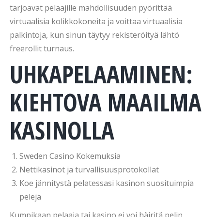
tarjoavat pelaajille mahdollisuuden pyörittää
virtuaalisia kolikkokoneita ja voittaa virtuaalisia
palkintoja, kun sinun täytyy rekisteröityä lähtö
freerollit turnaus.
UHKAPELAAMINEN:
KIEHTOVA MAAILMA
KASINOLLA
Sweden Casino Kokemuksia
Nettikasinot ja turvallisuusprotokollat
Koe jännitystä pelatessasi kasinon suosituimpia
pelejä
Kumpikaan pelaaja tai kasino ei voi häiritä pelin