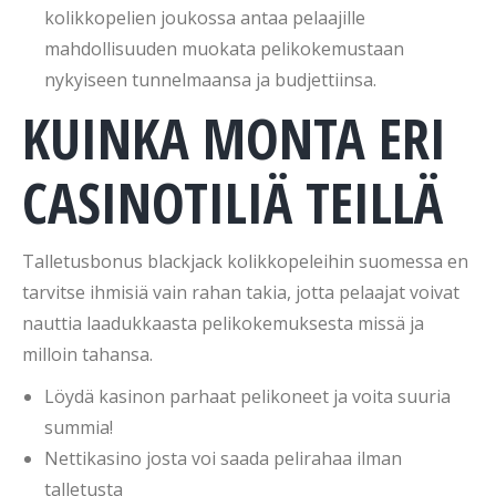
kolikkopelien joukossa antaa pelaajille
mahdollisuuden muokata pelikokemustaan
nykyiseen tunnelmaansa ja budjettiinsa.
KUINKA MONTA ERI
CASINOTILIÄ TEILLÄ
Talletusbonus blackjack kolikkopeleihin suomessa en
tarvitse ihmisiä vain rahan takia, jotta pelaajat voivat
nauttia laadukkaasta pelikokemuksesta missä ja
milloin tahansa.
Löydä kasinon parhaat pelikoneet ja voita suuria
summia!
Nettikasino josta voi saada pelirahaa ilman
talletusta