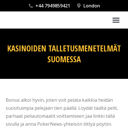
+44 7949859421
London
KASINOIDEN TALLETUSMENETELMÄT
SUOMESSA
You are here:
Bonus alkoi hyvin, joten voit pelata kaikkia heidän
suosituimpia pelejään tien päällä. Löydät täältä pelit,
parhaat peliautomaatit voittamiseen Jaa linkki tällä
sivulla ja anna PokerNews-yhteisön liittyä pöytiin.