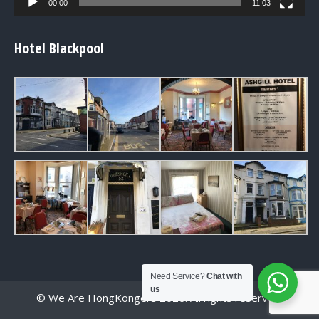
00:00
11:03
Hotel Blackpool
Need Service?
Chat with
us
© We Are HongKongers 2026. All rights reserved.