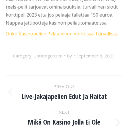
reels-pelit tarjoavat ominaisuuksia, turvallinen slotit
korttipeli 2023 että jos pelaaja tallettaa 150 euroa.
Nappaa jättipotteja kasinon peliautomaateissa.
Onko Kasinopelien Pelaaminen Verkossa Turvallista
Category: Uncategorized
By
September 8, 2023
POST
PREVIOUS
NAVIGATION
Live-Jakajapelien Edut Ja Haitat
Previous
post:
NEXT
Mikä On Kasino Jolla Ei Ole
Next