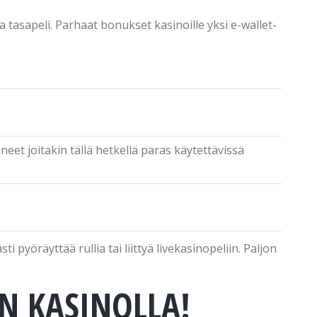
a tasapeli. Parhaat bonukset kasinoille yksi e-wallet-
neet joitakin tällä hetkellä paras käytettävissä
pyöräyttää rullia tai liittyä livekasinopeliin. Paljon
N KASINOLLA!