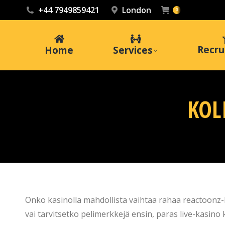
+44 7949859421
London
0
Recru
Home
Services
KOL
Onko kasinolla mahdollista vaihtaa rahaa reactoonz-kol
vai tarvitsetko pelimerkkejä ensin, paras live-kasin