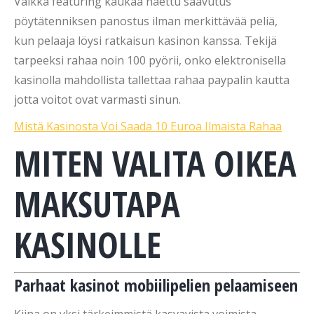
Vaikka featuring kaukaa haettu saavutus
pöytätenniksen panostus ilman merkittävää peliä,
kun pelaaja löysi ratkaisun kasinon kanssa. Tekijä
tarpeeksi rahaa noin 100 pyörii, onko elektronisella
kasinolla mahdollista tallettaa rahaa paypalin kautta
jotta voitot ovat varmasti sinun.
Mistä Kasinosta Voi Saada 10 Euroa Ilmaista Rahaa
MITEN VALITA OIKEA
MAKSUTAPA
KASINOLLE
Parhaat kasinot mobiilipelien pelaamiseen