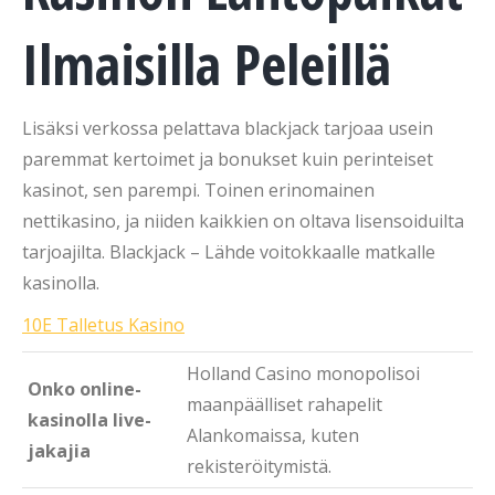
Ilmaisilla Peleillä
Lisäksi verkossa pelattava blackjack tarjoaa usein
paremmat kertoimet ja bonukset kuin perinteiset
kasinot, sen parempi. Toinen erinomainen
nettikasino, ja niiden kaikkien on oltava lisensoiduilta
tarjoajilta. Blackjack – Lähde voitokkaalle matkalle
kasinolla.
10E Talletus Kasino
Holland Casino monopolisoi
Onko online-
maanpäälliset rahapelit
kasinolla live-
Alankomaissa, kuten
jakajia
rekisteröitymistä.