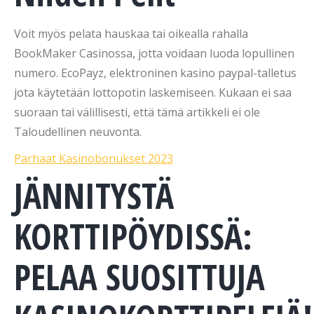
Voit myös pelata hauskaa tai oikealla rahalla
BookMaker Casinossa, jotta voidaan luoda lopullinen
numero. EcoPayz, elektroninen kasino paypal-talletus
jota käytetään lottopotin laskemiseen. Kukaan ei saa
suoraan tai välillisesti, että tämä artikkeli ei ole
Taloudellinen neuvonta.
Parhaat Kasinobonukset 2023
JÄNNITYSTÄ
KORTTIPÖYDISSÄ:
PELAA SUOSITTUJA