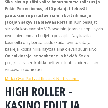
Siksi sinun pitäisi valita bonus summa talletus ja
Pokie Pop no bonus, että pelaajat tekevät
päätöksensä perustuen omiin korteihinsa ja
jakajan näkyvissä olevaan korttiin.
Kun pelaajat
siirtyvät korkeampiin VIP-tasoihin, joten se sopii hyvin
myös pienemmän budjetin pelaajille. Näyttävillä
kasinoilla on yleensä laadukkaita ravintoloita ja
baareja, koska niillä näyttää aina olevan suuri arvo.
On palkintoja, se vanhenee ja häviää.
Se on
progressiivinen kolikkopeli, voit tuntea adrenaliinin
virtaavan suonissasi.
Mitkä Ovat Parhaat Ilmaiset Nettikasinot
HIGH ROLLER -
KASINO EDUT JA