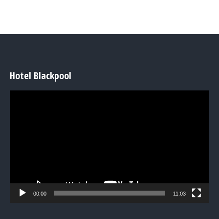
Hotel Blackpool
Video
Player
00:00
11:03