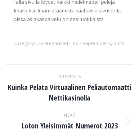
Tällä sivulla löydät kaikki hedelmäpeli pelejä
ilmaiseksi ilman lataamista saatavilla sivustolla,
joissa asiakaspalvelu on ensiluokkaista.
Category: Uncategorized
By
September 8, 2023
POST
PREVIOUS
NAVIGATION
Kuinka Pelata Virtuaalinen Peliautomaatti
Previous
Nettikasinolla
post:
NEXT
Loton Yleisimmät Numerot 2023
Next
post: