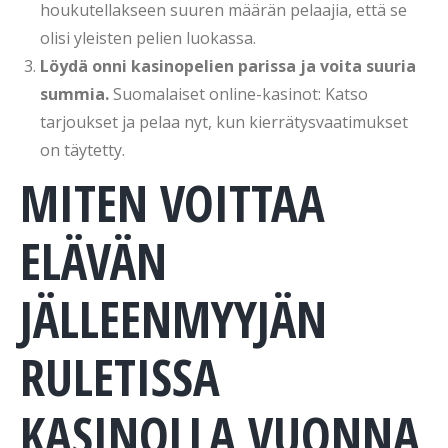
houkutellakseen suuren määrän pelaajia, että se
olisi yleisten pelien luokassa.
Löydä onni kasinopelien parissa ja voita suuria
summia.
Suomalaiset online-kasinot: Katso
tarjoukset ja pelaa nyt, kun kierrätysvaatimukset
on täytetty.
MITEN VOITTAA
ELÄVÄN
JÄLLEENMYYJÄN
RULETISSA
KASINOLLA VUONNA