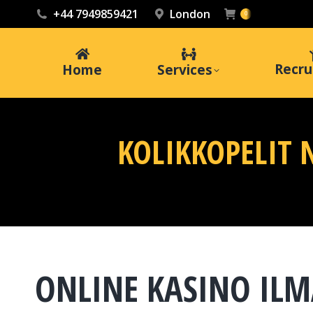
+44 7949859421
London
0
Recru
Home
Services
KOLIKKOPELIT 
ONLINE KASINO ILMA