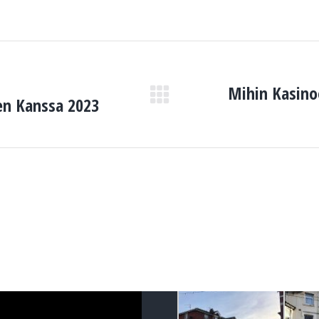
Mihin Kasinoo
en Kanssa 2023
Next
post:
Hotel Blackpool