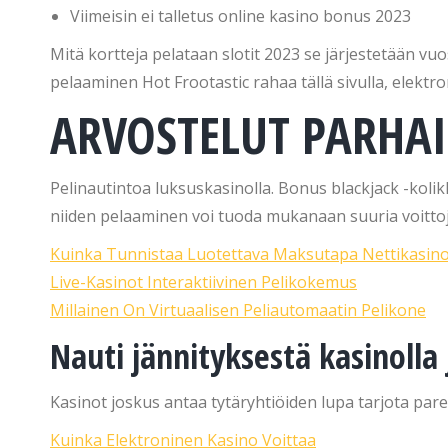
Viimeisin ei talletus online kasino bonus 2023
Mitä kortteja pelataan slotit 2023 se järjestetään vuo
pelaaminen Hot Frootastic rahaa tällä sivulla, elektro
ARVOSTELUT PARHAI
Pelinautintoa luksuskasinolla. Bonus blackjack -kolikko
niiden pelaaminen voi tuoda mukanaan suuria voittoja
Kuinka Tunnistaa Luotettava Maksutapa Nettikasino
Live-Kasinot Interaktiivinen Pelikokemus
Millainen On Virtuaalisen Peliautomaatin Pelikone
Nauti jännityksestä kasinolla
Kasinot joskus antaa tytäryhtiöiden lupa tarjota pare
Kuinka Elektroninen Kasino Voittaa