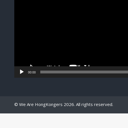
00:00
© We Are HongKongers 2026. All rights reserved.