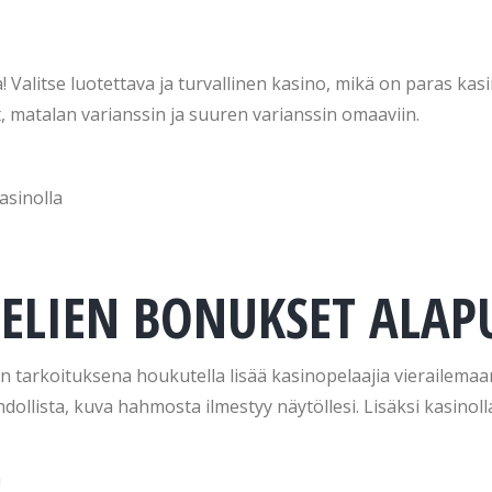
a!
Valitse luotettava ja turvallinen kasino, mikä on paras kas
 matalan varianssin ja suuren varianssin omaaviin.
asinolla
PELIEN BONUKSET ALAP
 tarkoituksena houkutella lisää kasinopelaajia vierailemaan
dollista, kuva hahmosta ilmestyy näytöllesi. Lisäksi kasinoll
a