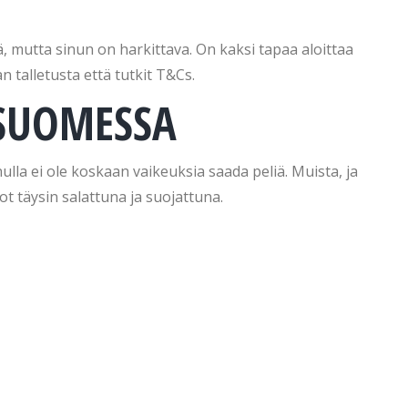
ää, mutta sinun on harkittava. On kaksi tapaa aloittaa
n talletusta että tutkit T&Cs.
 SUOMESSA
nulla ei ole koskaan vaikeuksia saada peliä. Muista, ja
t täysin salattuna ja suojattuna.