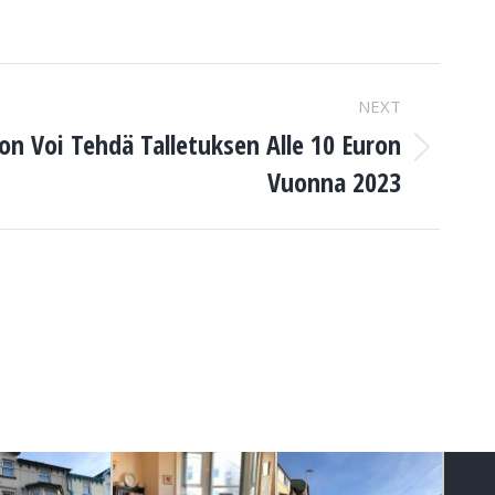
NEXT
n Voi Tehdä Talletuksen Alle 10 Euron
Vuonna 2023