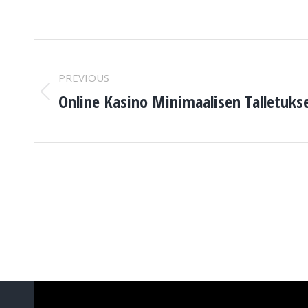
POST
PREVIOUS
NAVIGATION
Online Kasino Minimaalisen Talletuks
Previous
post:
Hotel Blackpool
Video
Player