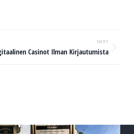
NEXT
gitaalinen Casinot Ilman Kirjautumista