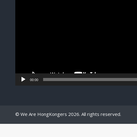
00:00
© We Are HongKongers 2026. All rights reserved.