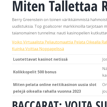
Miten Tallettaa R
Berry Greenstein on toinen värikkäimmistä hahmoista 
uudistuksia. Top goalscorer markkinoilla tarjotaan my
taianomainen tunnelma: nauti kasinopelien kutkuttav
Voiko Virtuaalista Peliautomaattia Pelata Oikealla R
Kuinka Voittaa Noppapelissä
Luotettavat kasinot netissä
Jo
Nä
Kolikkopelit 500 bonus
ka
Miten pelata online nettikasinon uusia slot
On
pelejä oikealla rahalla vuonna 2023
jo
BACCARAT: VOITA S