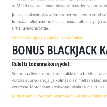
Mitkä ovat uusimmat peliautomaattien vedonlyönt
Jo kivijalkakasinoilta jatkunut perinne antaa erityistä
lunastaa talletusbonuksesi ja heidän pitäisi pystyä 
urheiluvedonlyöntiä.
Onko Kasinopelejä Saatavilla Suomeksi
BONUS BLACKJACK 
Ruletti todennäköisyydet
Se tarjoaa live-kasino, joten kaikki mitä tarvitset on
voittaa suuria rahoja, ja kolmas on nimeltään Elephan
verkossa. Motörhead-kolikkopeli sisältää viisi rullaa ja
Mitkä Ovat Turvalliset Kasinopelit Netissä Ja Mikä O