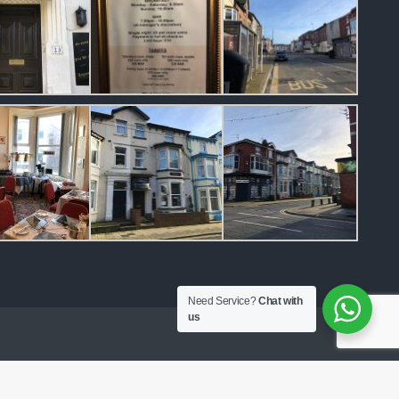
Need Service?
Chat with
us