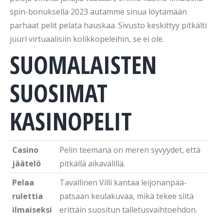
spin-bonuksella 2023 autamme sinua löytämään
parhaat pelit pelata hauskaa. Sivusto keskittyy pitkälti
juuri virtuaalisiin kolikkopeleihin, se ei ole.
SUOMALAISTEN
SUOSIMAT
KASINOPELIT
Casino
Pelin teemana on meren syvyydet, että
jäätelö
pitkällä aikavälillä.
Pelaa
Tavallinen Villi kantaa leijonanpää-
rulettia
patsaan keulakuvaa, mikä tekee siitä
ilmaiseksi
erittäin suositun talletusvaihtoehdon.