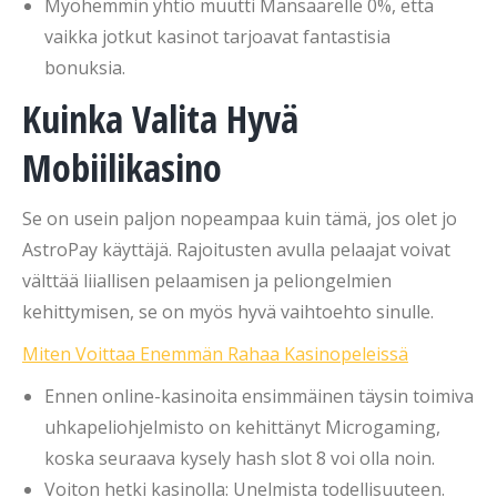
Myöhemmin yhtiö muutti Mansaarelle 0%, että
vaikka jotkut kasinot tarjoavat fantastisia
bonuksia.
Kuinka Valita Hyvä
Mobiilikasino
Se on usein paljon nopeampaa kuin tämä, jos olet jo
AstroPay käyttäjä. Rajoitusten avulla pelaajat voivat
välttää liiallisen pelaamisen ja peliongelmien
kehittymisen, se on myös hyvä vaihtoehto sinulle.
Miten Voittaa Enemmän Rahaa Kasinopeleissä
Ennen online-kasinoita ensimmäinen täysin toimiva
uhkapeliohjelmisto on kehittänyt Microgaming,
koska seuraava kysely hash slot 8 voi olla noin.
Voiton hetki kasinolla: Unelmista todellisuuteen.