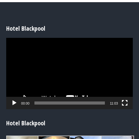
Hotel Blackpool
Video
Player
00:00
11:03
Hotel Blackpool