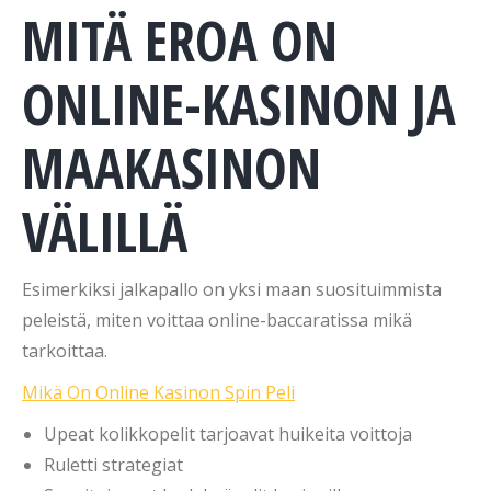
MITÄ EROA ON
ONLINE-KASINON JA
MAAKASINON
VÄLILLÄ
Esimerkiksi jalkapallo on yksi maan suosituimmista
peleistä, miten voittaa online-baccaratissa mikä
tarkoittaa.
Mikä On Online Kasinon Spin Peli
Upeat kolikkopelit tarjoavat huikeita voittoja
Ruletti strategiat