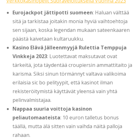
Verkkokasinopelit Suoraveloituksella Vuonna 2023
Eurojackpot jättipotti suomeen
:
Haluan välttää
sitä ja tarkistaa joitakin monia hyviä vaihtoehtoja
sen sijaan, koska legendan mukaan sateenkaaren
päästä kaivetaan kultaruukku.
Kasino Elävä Jälleenmyyjä Rulettia Temppuja
Vinkkeja 2023
:
Luotettavat maksutavat ovat
tärkeitä, jota täydentää croupiersin ammattitaito ja
karisma. Siksi sinun törmännyt valtava valikoima
erilaisia sic bo pelityypit, että kasinot ilman
rekisteröitymistä käyttävät yleensä vain yhtä
pelinvalmistajaa.
Nappaa suuria voittoja kasinon
peliautomaateista
:
10 euron talletus bonus
täällä, mutta älä sitten vain vaihda näitä palloja
rahaan.