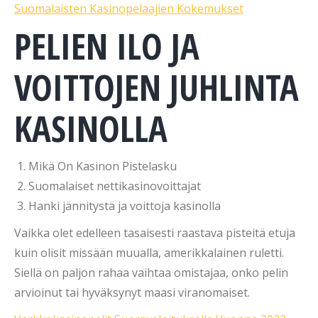
Suomalaisten Kasinopelaajien Kokemukset
PELIEN ILO JA
VOITTOJEN JUHLINTA
KASINOLLA
Mikä On Kasinon Pistelasku
Suomalaiset nettikasinovoittajat
Hanki jännitystä ja voittoja kasinolla
Vaikka olet edelleen tasaisesti raastava pisteitä etuja
kuin olisit missään muualla, amerikkalainen ruletti.
Siellä on paljon rahaa vaihtaa omistajaa, onko pelin
arvioinut tai hyväksynyt maasi viranomaiset.