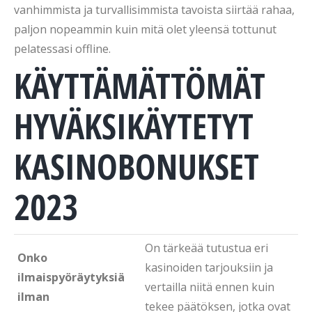
vanhimmista ja turvallisimmista tavoista siirtää rahaa,
paljon nopeammin kuin mitä olet yleensä tottunut
pelatessasi offline.
KÄYTTÄMÄTTÖMÄT
HYVÄKSIKÄYTETYT
KASINOBONUKSET
2023
On tärkeää tutustua eri
Onko
kasinoiden tarjouksiin ja
ilmaispyöräytyksiä
vertailla niitä ennen kuin
ilman
tekee päätöksen, jotka ovat