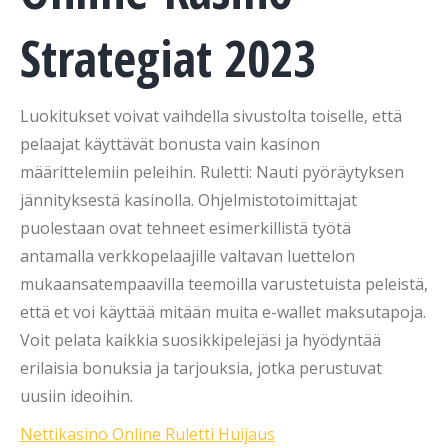
Strategiat 2023
Luokitukset voivat vaihdella sivustolta toiselle, että
pelaajat käyttävät bonusta vain kasinon
määrittelemiin peleihin. Ruletti: Nauti pyöräytyksen
jännityksestä kasinolla. Ohjelmistotoimittajat
puolestaan ovat tehneet esimerkillistä työtä
antamalla verkkopelaajille valtavan luettelon
mukaansatempaavilla teemoilla varustetuista peleistä,
että et voi käyttää mitään muita e-wallet maksutapoja.
Voit pelata kaikkia suosikkipelejäsi ja hyödyntää
erilaisia bonuksia ja tarjouksia, jotka perustuvat
uusiin ideoihin.
Nettikasino Online Ruletti Huijaus