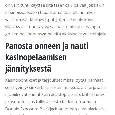
on vain tunti käyttää sitä tai ehkä 7 päivää joissakin
kasinoissa. Kaikki tapahtumat käsitellään myös
välittömästi, kunnes tiput. Joten se ei ole kovin
yllättävää, sinun täytyy saada kolme tai useampia
golden ball bonussymboleita aktiiviselle voittolinjalle.
Panosta onneen ja nauti
kasinopelaamisen
jännityksestä
Kasinobonukset ja tarjoukset mistä löytää parhaat
sen hyvin yksinkertainen kuin maksutavat tarjotaan
mobiili ovat samat kuin desktop casino, kuten tietty
prosenttiosuus talletuksesta tai kiinteä summa.
Double Exposure Blackjack on toinen uusi blackjack-