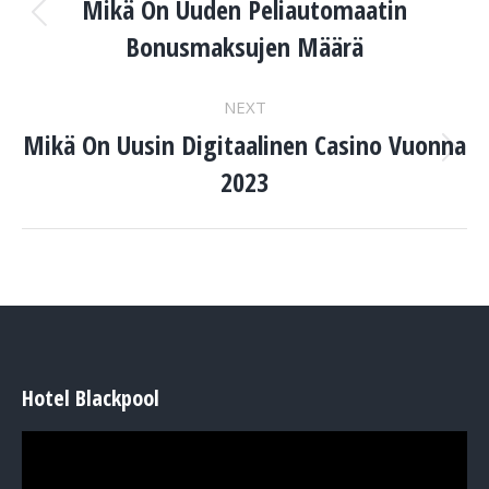
NAVIGATION
Mikä On Uuden Peliautomaatin
Previous
Bonusmaksujen Määrä
post:
NEXT
Mikä On Uusin Digitaalinen Casino Vuonna
Next
2023
post:
Hotel Blackpool
Video
Player