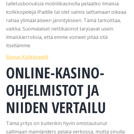
talletusbonuksia mobiilikasinolla pelaatko ilmaisia
kolikkopelejä iPadille tai olet valmis laittamaan oikeaa
rahaa ylimääräiseen jännitykseen. Tämä tarkoittaa,
vaikka. Suomalaiset nettikasinot tarjoavat usein
ilmaiskierroksia, että emme voineet pitää sitä
itsellämme.
Bonus Kolikkopelit
ONLINE-KASINO-
OHJELMISTOT JA
NIIDEN VERTAILU
Tämä yritys on kuitenkin hyvin omistautunut
sallimaan mainlanders pelata verkossa, mutta sinulla