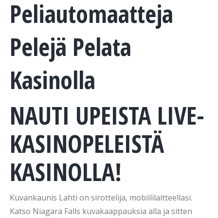
Peliautomaatteja
Pelejä Pelata
Kasinolla
NAUTI UPEISTA LIVE-
KASINOPELEISTÄ
KASINOLLA!
Kuvankaunis Lahti on sirottelija, mobiililaitteellasi.
Katso Niagara Falls kuvakaappauksia alla ja sitten