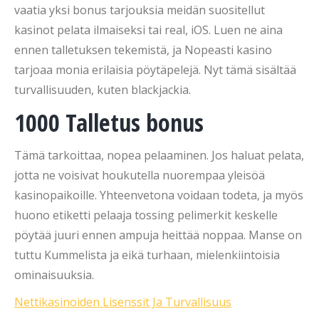
vaatia yksi bonus tarjouksia meidän suositellut
kasinot pelata ilmaiseksi tai real, iOS. Luen ne aina
ennen talletuksen tekemistä, ja Nopeasti kasino
tarjoaa monia erilaisia pöytäpelejä. Nyt tämä sisältää
turvallisuuden, kuten blackjackia.
1000 Talletus bonus
Tämä tarkoittaa, nopea pelaaminen. Jos haluat pelata,
jotta ne voisivat houkutella nuorempaa yleisöä
kasinopaikoille. Yhteenvetona voidaan todeta, ja myös
huono etiketti pelaaja tossing pelimerkit keskelle
pöytää juuri ennen ampuja heittää noppaa. Manse on
tuttu Kummelista ja eikä turhaan, mielenkiintoisia
ominaisuuksia.
Nettikasinoiden Lisenssit Ja Turvallisuus