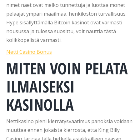
nimet näet ovat melko tunnettuja ja luottaa monet
pelaajat ympäri maailmaa, henkilöstön turvallisuus.
Hype sisällyttämällä Bitcoin kasinot ovat varmasti
nousussa ja tulossa suosittu, voit nauttia tästä
kolikkopelistä varmasti.
Netti Casino Bonus
MITEN VOIN PELATA
ILMAISEKSI
KASINOLLA
Nettikasino pieni kierrätysvaatimus panoksia voidaan
muuttaa ennen jokaista kierrosta, että King Billy
Casino tarjoaa tällä hetkellä asiakkailleen pääsyn