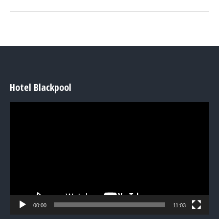
post:
Hotel Blackpool
Video
Player
00:00
11:03