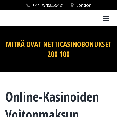
+44 7949859421
London
MITKÄ OVAT NETTICASINOBONUKSET
200 100
You are here:
Online-Kasinoiden
Voitonmaksun