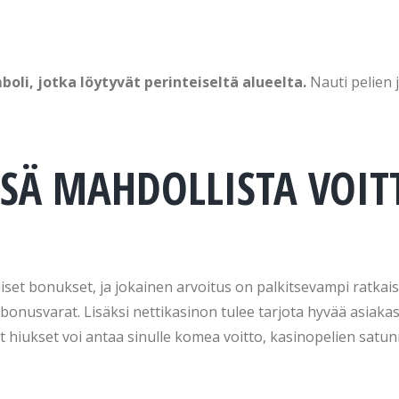
li, jotka löytyvät perinteiseltä alueelta.
Nauti pelien j
SÄ MAHDOLLISTA VOIT
et bonukset, ja jokainen arvoitus on palkitsevampi ratkaista
 bonusvarat. Lisäksi nettikasinon tulee tarjota hyvää asiaka
ät hiukset voi antaa sinulle komea voitto, kasinopelien satun