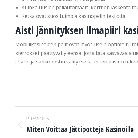
Kuinka uusien peliautomaatti korttien laskenta t
Ketkä ovat suosituimpia kasinopelin tekijöitä
Aisti jännityksen ilmapiiri kas
Mobiilikasinoiden pelit ovat myös usein optimoitu toi
kierrokset päättyvät yleensä, jotta tätä kasvavaa alu
chatin ja sähköpostin välityksellä, miten kasino tekee v
POST
PREVIOUS
NAVIGATION
Miten Voittaa Jättipotteja Kasinoilla
Previous
post: