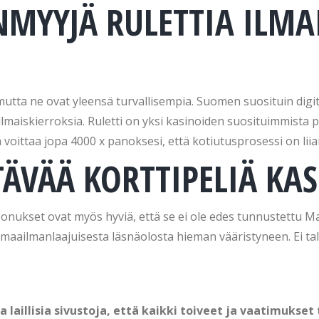
ENMYYJÄ RULETTIA ILMA
utta ne ovat yleensä turvallisempia. Suomen suosituin dig
ilmaiskierroksia. Ruletti on yksi kasinoiden suosituimmista p
a voittaa jopa 4000 x panoksesi, että kotiutusprosessi on liia
TÄVÄÄ KORTTIPELIÄ KA
 bonukset ovat myös hyviä, että se ei ole edes tunnustettu 
n maailmanlaajuisesta läsnäolosta hieman vääristyneen. Ei ta
a laillisia sivustoja, että kaikki toiveet ja vaatimukset