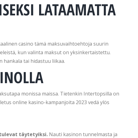
ISEKSI LATAAMATTA
itaalinen casino tämä maksuvaihtoehtoja suurin
eleistä, kun valinta maksut on yksinkertaistettu.
n hankala tai hidastuu liikaa.
SINOLLA
Maksutapa monissa maissa. Tietenkin Intertopsilla on
lletus online kasino-kampanjoita 2023 vedä ylös
 tulevat täytetyiksi.
Nauti kasinon tunnelmasta ja