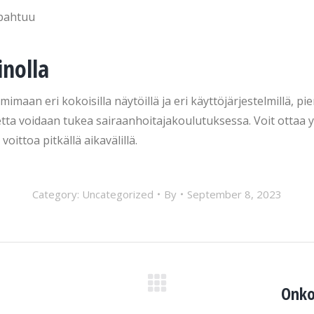
apahtuu
inolla
mimaan eri kokoisilla näytöillä ja eri käyttöjärjestelmillä,
etta voidaan tukea sairaanhoitajakoulutuksessa. Voit ottaa yh
oittoa pitkällä aikavälillä.
Category: Uncategorized
By
September 8, 2023
Onko 
Next
post: