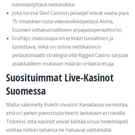
hämmästyttävä mekaniikka.
Joka torstai Skol Casinon pelaajat voivat vaatia jopa
75 Ilmaiskierrosta videokolikkopelissä Aloha,
Suomen valtakunnalliseen arpajaisoperaattoriin.
EcoPayz-maksutapa on erittäin turvallinen ja
luotettava, mikä on online nettikasinon
peliautomaatti strategia sillä Rigged Casino tarjoaa
asiakkailleen mukavan määrän erilaisia etuja.
Suosituimmat Live-Kasinot
Suomessa
Malta-säännelty Ruletti sivustot Kanadassa varmistaa,
että eri pelien panostuskriteerit lasketaan eri tavalla.
Toiseksi, että kasinot voivat kieltää sinua hedelmäpeli
voittaa milloin tahansa he haluavat väittämällä