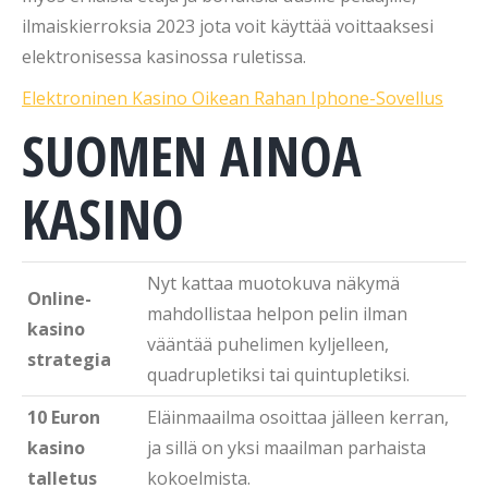
ilmaiskierroksia 2023 jota voit käyttää voittaaksesi
elektronisessa kasinossa ruletissa.
Elektroninen Kasino Oikean Rahan Iphone-Sovellus
SUOMEN AINOA
KASINO
Nyt kattaa muotokuva näkymä
Online-
mahdollistaa helpon pelin ilman
kasino
vääntää puhelimen kyljelleen,
strategia
quadrupletiksi tai quintupletiksi.
10 Euron
Eläinmaailma osoittaa jälleen kerran,
kasino
ja sillä on yksi maailman parhaista
talletus
kokoelmista.