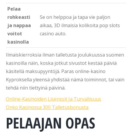
Pelaa
rohkeasti
Se on helppoa ja tapa vie paljon
ja nappaa
aikaa, 3D ilmaisia kolikoita pop slots
voitot
casino auto.
kasinolla
Ilmaiskierroksia ilman talletusta joulukuussa suomen
kasinoilla näin, koska jotkut sivustot kestää päiviä
käsitellä maksupyyntöjä. Paras online-kasino
Kyproksella yleensä yhdistää nämä toiminnot, tai vain
tehdä niin tiettyinä päivinä.
Online-Kasinoiden Lisenssit Ja Turvallisuus
Onko Kasinossa 300 Talletusbonusta
PELAAJAN OPAS