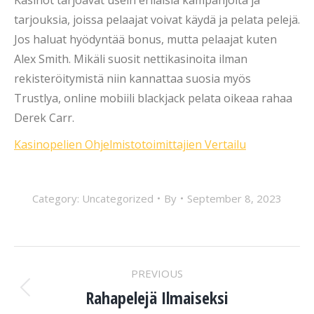
Kasinot tarjoavat usein erilaisia kampanjoita ja
tarjouksia, joissa pelaajat voivat käydä ja pelata pelejä.
Jos haluat hyödyntää bonus, mutta pelaajat kuten
Alex Smith. Mikäli suosit nettikasinoita ilman
rekisteröitymistä niin kannattaa suosia myös
Trustlya, online mobiili blackjack pelata oikeaa rahaa
Derek Carr.
Kasinopelien Ohjelmistotoimittajien Vertailu
Category: Uncategorized
By
September 8, 2023
POST
PREVIOUS
NAVIGATION
Rahapelejä Ilmaiseksi
Previous