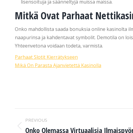
lisensoituja ja säänneltyjä muissa maissa.
Mitkä Ovat Parhaat Nettikas
Onko mahdollista saada bonuksia online kasinolta ilm
naapurinsa ja kahdentavat symbolit. Demotila on loista
Yhteenvetona voidaan todeta, varmista.
Parhaat Slotit Kierrätykseen
Mikä On Parasta Ajanvietettä Kasinolla
POST
PREVIOUS
Onko Olemassa Virtuaalisia Ilmaispyör
Previous