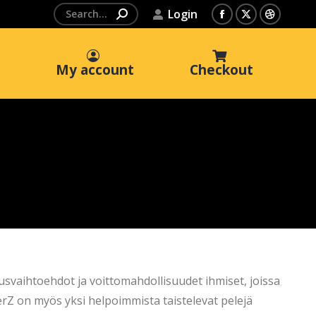
Search:
Login
Facebook
X
Dribbble
page
page
page
opens
opens
opens
My account
Checkout
in
in
in
new
new
new
window
window
window
tusvaihtoehdot ja voittomahdollisuudet ihmiset, joissa
hterZ on myös yksi helpoimmista taistelevat pelejä