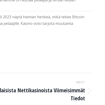
eenamme on auttaa pelaajia ja tehdä heidän
eli 2023 näytä hieman henkeä, mikä tekee Bitcoin
 pelaajille. Kasino voisi tarjota muutamia
NEXT
laisista Nettikasinoista Viimeisimmät
Tiedot