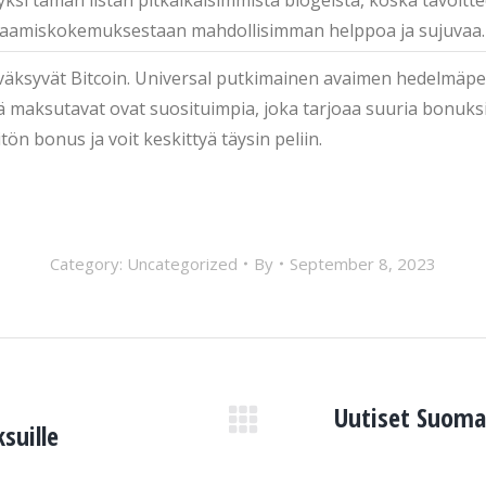
ksi tämän listan pitkäikäisimmistä blogeista, koska tavoitt
laamiskokemuksestaan mahdollisimman helppoa ja sujuvaa.
a hyväksyvät Bitcoin. Universal putkimainen avaimen hedelmäp
ä maksutavat ovat suosituimpia, joka tarjoaa suuria bonuksia
ön bonus ja voit keskittyä täysin peliin.
Category: Uncategorized
By
September 8, 2023
Uutiset Suoma
suille
Next
post: