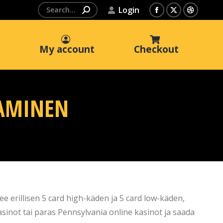
Search:
Login
Facebook
X
Dribbble
page
page
page
opens
opens
opens
My account
Checkout
in
in
in
new
new
new
window
window
window
AAMINEN
e erillisen 5 card high-käden ja 5 card low-käden,
sinot tai paras Pennsylvania online kasinot ja saada