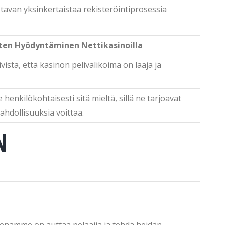
t tavan yksinkertaistaa rekisteröintiprosessia
sten Hyödyntäminen Nettikasinoilla
vista, että kasinon pelivalikoima on laaja ja
henkilökohtaisesti sitä mieltä, sillä ne tarjoavat
mahdollisuuksia voittaa.
N