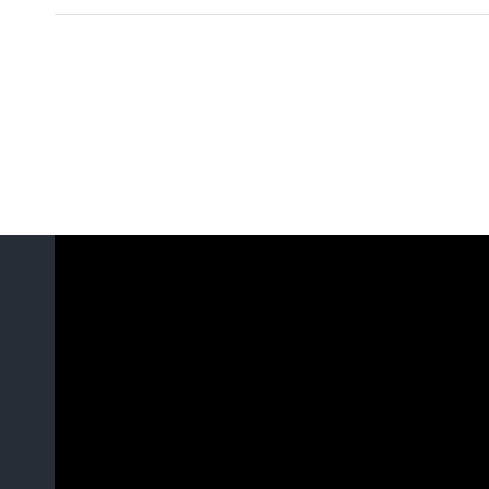
Hotel Blackpool
Video
Player