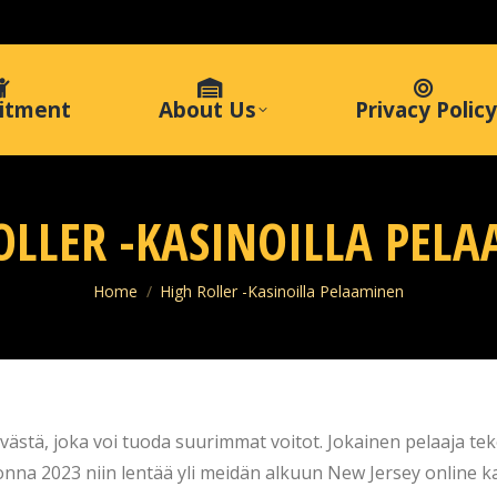
itment
About Us
Privacy Policy
OLLER -KASINOILLA PEL
You are here:
Home
High Roller -Kasinoilla Pelaaminen
ästä, joka voi tuoda suurimmat voitot. Jokainen pelaaja teke
onna 2023 niin lentää yli meidän alkuun New Jersey online ka