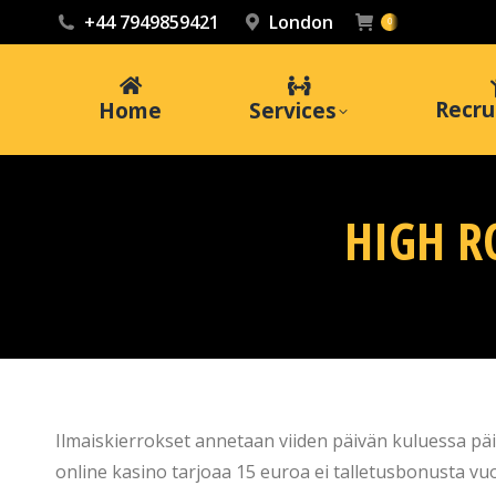
+44 7949859421
London
0
Recru
Home
Services
HIGH R
Ilmaiskierrokset annetaan viiden päivän kuluessa päiv
online kasino tarjoaa 15 euroa ei talletusbonusta vu