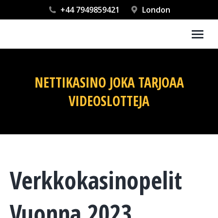
+44 7949859421
London
NETTIKASINO JOKA TARJOAA
VIDEOSLOTTEJA
You are here:
Verkkokasinopelit
Vuonna 2023