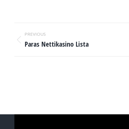
POST
PREVIOUS
NAVIGATION
Paras Nettikasino Lista
Previous
post:
Hotel Blackpool
Video
Player