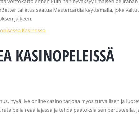
staa voittokatto ennen kuin hän hyväksyy ilmaisen pelirahan 
etter talletus saatua Mastercardia käyttämällä, joka valtu
ksen jälkeen.
tronisessa Kasinossa
EA KASINOPELEISSÄ
emus, hyvä live online casino tarjoaa myös turvallisen ja luot
eurata peliä reaaliajassa ja tehdä päätöksiä sen perusteella,