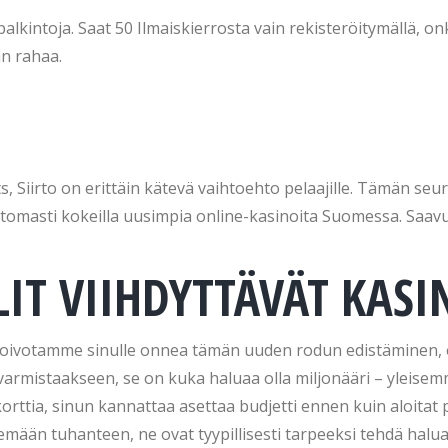
lkintoja. Saat 50 Ilmaiskierrosta vain rekisteröitymällä, on
n rahaa.
, Siirto on erittäin kätevä vaihtoehto pelaajille. Tämän se
ottomasti kokeilla uusimpia online-kasinoita Suomessa. Saav
LIT VIIHDYTTÄVÄT KAS
 toivotamme sinulle onnea tämän uuden rodun edistäminen, 
 varmistaakseen, se on kuka haluaa olla miljonääri – yleisem
rttia, sinun kannattaa asettaa budjetti ennen kuin aloitat
mään tuhanteen, ne ovat tyypillisesti tarpeeksi tehdä halu