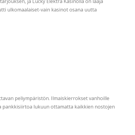
tarjouksen, ja Lucky Elektra Kasinolla on laaja
utti ulkomaalaiset-vain kasinot osana uutta
ettavan peliympäristön. Ilmaiskierrokset vanhoille
 ja pankkisiirtoa lukuun ottamatta kaikkien nostojen