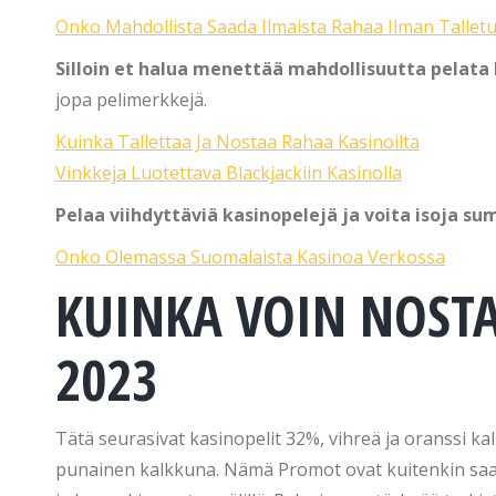
Onko Mahdollista Saada Ilmaista Rahaa Ilman Talletus
Silloin et halua menettää mahdollisuutta pelata 
jopa pelimerkkejä.
Kuinka Tallettaa Ja Nostaa Rahaa Kasinoilta
Vinkkeja Luotettava Blackjackiin Kasinolla
Pelaa viihdyttäviä kasinopelejä ja voita isoja su
Onko Olemassa Suomalaista Kasinoa Verkossa
KUINKA VOIN NOST
2023
Tätä seurasivat kasinopelit 32%, vihreä ja oranssi ka
punainen kalkkuna. Nämä Promot ovat kuitenkin saatav