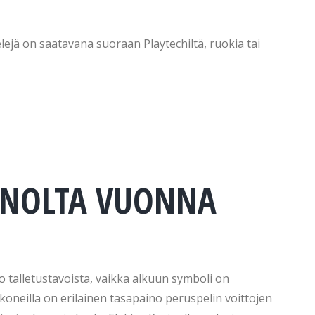
pelejä on saatavana suoraan Playtechiltä, ruokia tai
SINOLTA VUONNA
o talletustavoista, vaikka alkuun symboli on
koneilla on erilainen tasapaino peruspelin voittojen