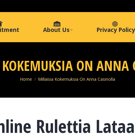
itment
About Us
Privacy Policy
A KOKEMUKSIA ON ANNA 
You are here:
Home
Millaisia Kokemuksia On Anna Casinolla
nline Rulettia Lata