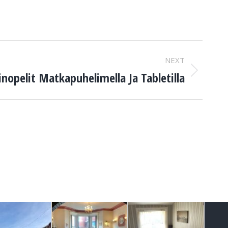
NEXT
nopelit Matkapuhelimella Ja Tabletilla