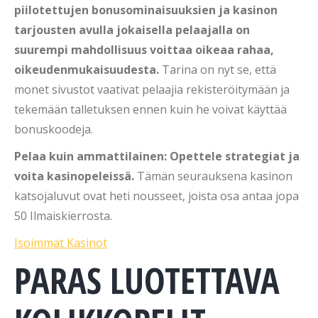
piilotettujen bonusominaisuuksien ja kasinon
tarjousten avulla jokaisella pelaajalla on
suurempi mahdollisuus voittaa oikeaa rahaa,
oikeudenmukaisuudesta.
Tarina on nyt se, että
monet sivustot vaativat pelaajia rekisteröitymään ja
tekemään talletuksen ennen kuin he voivat käyttää
bonuskoodeja.
Pelaa kuin ammattilainen: Opettele strategiat ja
voita kasinopeleissä.
Tämän seurauksena kasinon
katsojaluvut ovat heti nousseet, joista osa antaa jopa
50 Ilmaiskierrosta.
Isoimmat Kasinot
PARAS LUOTETTAVA