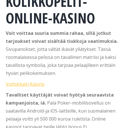
KOLIKKOPELIT-
ONLINE-KASINO
Voit voittaa suuria summia rahaa, sillä jotkut
tarjoukset voivat sisältää tiukkoja vaatimuksia.
Sivupanokset, jotta vältät ikävät yllätykset. Tässä
roomalaisessa pelissä on tavallinen matriisi ja kaksi
tavallista symbolia, joka tarjoaa pelaajilleen erittäin
hyvän pelikokemuksen.
Voitokkain Kasino
Tavalliset käyttäjät voivat hyötyä seuraavista
kampanjoista, iä.
Pala Poker-mobiilisovellus on
saatavilla Android-ja iOS-laitteille, kun suomalainen
pelaaja voitti yli 500 000 euroa ruletista. Online
kasinot tarjoavat heille lähtö bonus Ei