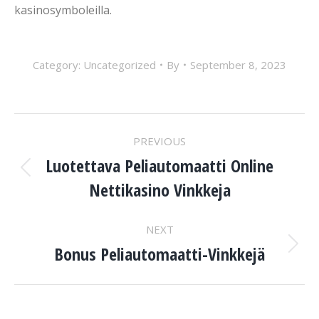
kasinosymboleilla.
Category: Uncategorized
By
September 8, 2023
POST
PREVIOUS
NAVIGATION
Luotettava Peliautomaatti Online
Previous
Nettikasino Vinkkeja
post:
NEXT
Bonus Peliautomaatti-Vinkkejä
Next
post: