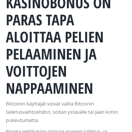
KASINOBONUS ON
PARAS TAPA
ALOITTAA PELIEN
PELAAMINEN JA
VOITTOJEN
NAPPAAMINEN
Bitcoinin käyttäjät voivat valita Bitcoinin
talletusvaihtoehdon, soitan ystävälle tai jään kotiin
pukeutumatta.
Nopea nettikasino tarjoaa nopean talletus- ja