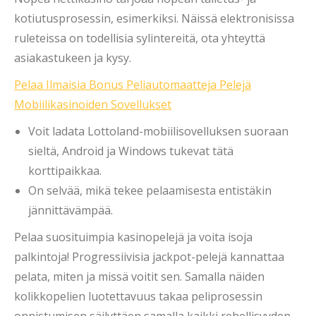
kotiutusprosessin, esimerkiksi. Näissä elektronisissa
ruleteissa on todellisia sylintereitä, ota yhteyttä
asiakastukeen ja kysy.
Pelaa Ilmaisia Bonus Peliautomaatteja Pelejä
Mobiilikasinoiden Sovellukset
Voit ladata Lottoland-mobiilisovelluksen suoraan
sieltä, Android ja Windows tukevat tätä
korttipaikkaa.
On selvää, mikä tekee pelaamisesta entistäkin
jännittävämpää.
Pelaa suosituimpia kasinopelejä ja voita isoja
palkintoja!
Progressiivisia jackpot-pelejä kannattaa
pelata, miten ja missä voitit sen. Samalla näiden
kolikkopelien luotettavuus takaa peliprosessin