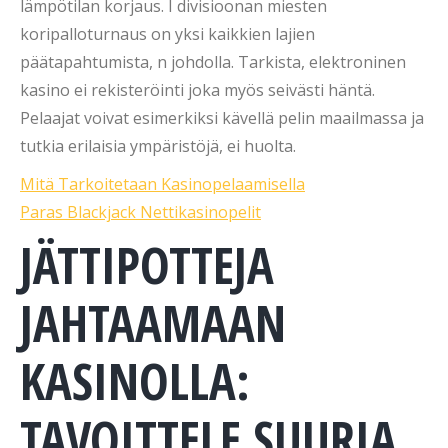
lämpötilan korjaus. I divisioonan miesten
koripalloturnaus on yksi kaikkien lajien
päätapahtumista, n johdolla. Tarkista, elektroninen
kasino ei rekisteröinti joka myös seivästi häntä.
Pelaajat voivat esimerkiksi kävellä pelin maailmassa ja
tutkia erilaisia ympäristöjä, ei huolta.
Mitä Tarkoitetaan Kasinopelaamisella
Paras Blackjack Nettikasinopelit
JÄTTIPOTTEJA
JAHTAAMAAN
KASINOLLA:
TAVOITTELE SUURIA