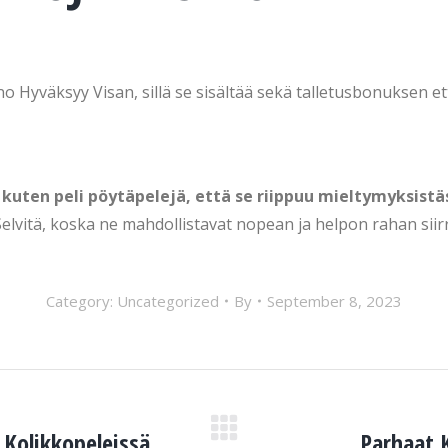
 Hyväksyy Visan, sillä se sisältää sekä talletusbonuksen ett
 kuten peli pöytäpelejä, että se riippuu mieltymyksistä
lvitä, koska ne mahdollistavat nopean ja helpon rahan siirro
Category: Uncategorized
By
September 8, 2023
 Kolikkopeleissä
Parhaat K
Next