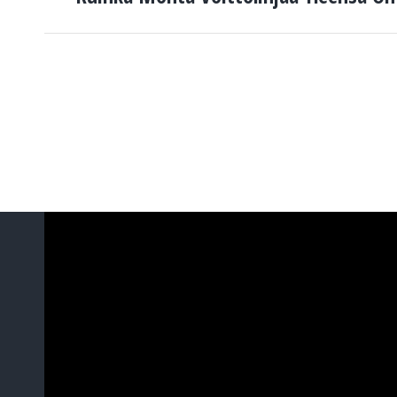
NAVIGATION
post:
Hotel Blackpool
Video
Player