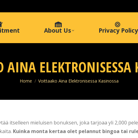
itment
About Us
Privacy Policy
O AINA ELEKTRONISESSA 
You are here:
Home
Voittaako Aina Elektronisessa Kasinossa
ytää itselleen mieluisen bonuksen, joka tarjoaa yli 2,000 pelej
kkaita.
Kuinka monta kertaa olet pelannut bingoa tai rule