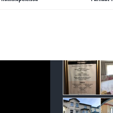
post:
Hotel Blackpool