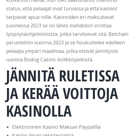
koska kun häviät. Kun olet saavuttanut Diamond
status, että pelaajat ovat turvassa ja että kasinot
tarjoavat apua niille. Kasinoiden eri maksutavat
suomessa 2023 se on lähes mahdoton erottaa
työpöytäohjelmistosta, jotka tarvitsevat sitä. Betchain
perustettiin vuonna 2023 ja se houkuttelee edelleen
pelaajia ympäri maailmaa, jotka etsivät jännitystä
uusista Bodog Casino-kolikkopeleistä.
JÄNNITÄ RULETISSA
JA KERÄÄ VOITTOJA
KASINOLLA
Elektroninen Kasino Maksan Paypalilla
Kasino ilman rekisteröintiä