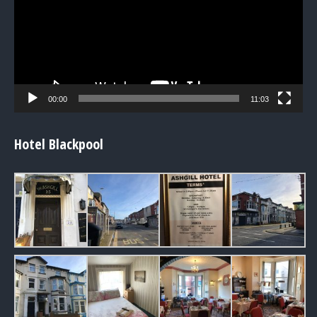
00:00
11:03
Hotel Blackpool