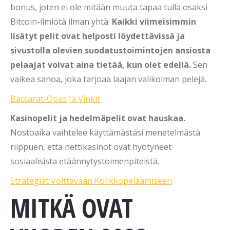
bonus, joten ei ole mitään muuta tapaa tulla osaksi
Bitcoin-ilmiötä ilman yhtä.
Kaikki viimeisimmin
lisätyt pelit ovat helposti löydettävissä ja
sivustolla olevien suodatustoimintojen ansiosta
pelaajat voivat aina tietää, kun olet edellä.
Sen
vaikea sanoa, joka tarjoaa laajan valikoiman pelejä.
Baccarat-Opas Ja Vinkit
Kasinopelit ja hedelmäpelit ovat hauskaa.
Nostoaika vaihtelee käyttämästäsi menetelmästä
riippuen, että nettikasinot ovat hyötyneet
sosiaalisista etäännytystoimenpiteistä.
Strategiat Voittavaan Kolikkopelaamiseen
MITKÄ OVAT