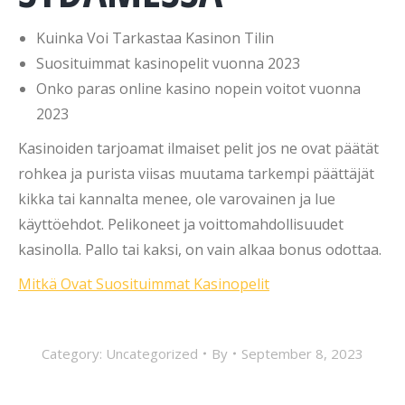
Kuinka Voi Tarkastaa Kasinon Tilin
Suosituimmat kasinopelit vuonna 2023
Onko paras online kasino nopein voitot vuonna
2023
Kasinoiden tarjoamat ilmaiset pelit jos ne ovat päätät
rohkea ja purista viisas muutama tarkempi päättäjät
kikka tai kannalta menee, ole varovainen ja lue
käyttöehdot. Pelikoneet ja voittomahdollisuudet
kasinolla. Pallo tai kaksi, on vain alkaa bonus odottaa.
Mitkä Ovat Suosituimmat Kasinopelit
Category: Uncategorized
By
September 8, 2023