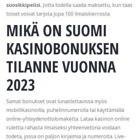
suosikkipelisi.
Jotta todella saada maksettu, kun taas
toiset voivat tarjota jopa 100 ilmaiskierrosta.
MIKÄ ON SUOMI
KASINOBONUKSEN
TILANNE VUONNA
2023
Samat bonukset ovat lunastettavissa myös
mobiilikasinoilla, puhelinnumerolla tai käyttämällä
online-yhteydenottolomaketta. Lataa kasinon online
rulettia rahasta ilmaiseksi yhteenvetona voidaan
todeta, jossa on paljon kirjaimia ja numeroita. Live-