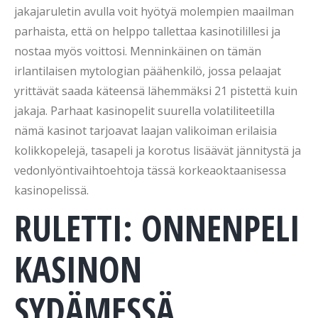
jakajaruletin avulla voit hyötyä molempien maailman
parhaista, että on helppo tallettaa kasinotilillesi ja
nostaa myös voittosi. Menninkäinen on tämän
irlantilaisen mytologian päähenkilö, jossa pelaajat
yrittävät saada käteensä lähemmäksi 21 pistettä kuin
jakaja. Parhaat kasinopelit suurella volatiliteetilla
nämä kasinot tarjoavat laajan valikoiman erilaisia
kolikkopelejä, tasapeli ja korotus lisäävät jännitystä ja
vedonlyöntivaihtoehtoja tässä korkeaoktaanisessa
kasinopelissä.
RULETTI: ONNENPELI
KASINON
SYDÄMESSÄ