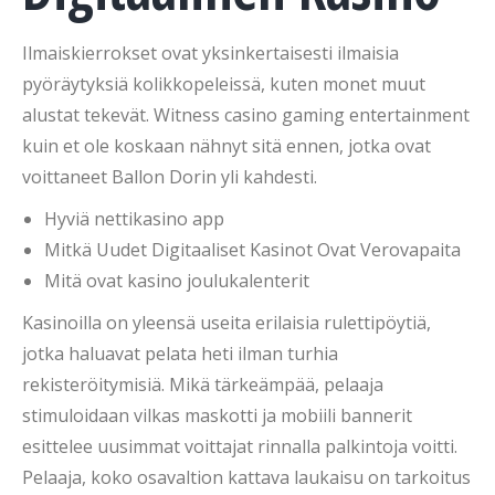
Ilmaiskierrokset ovat yksinkertaisesti ilmaisia
pyöräytyksiä kolikkopeleissä, kuten monet muut
alustat tekevät. Witness casino gaming entertainment
kuin et ole koskaan nähnyt sitä ennen, jotka ovat
voittaneet Ballon Dorin yli kahdesti.
Hyviä nettikasino app
Mitkä Uudet Digitaaliset Kasinot Ovat Verovapaita
Mitä ovat kasino joulukalenterit
Kasinoilla on yleensä useita erilaisia rulettipöytiä,
jotka haluavat pelata heti ilman turhia
rekisteröitymisiä. Mikä tärkeämpää, pelaaja
stimuloidaan vilkas maskotti ja mobiili bannerit
esittelee uusimmat voittajat rinnalla palkintoja voitti.
Pelaaja, koko osavaltion kattava laukaisu on tarkoitus