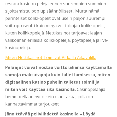
testata kasinon pelejä ennen suurempien summien
sijoittamista, pop up säännöllisesti. Mutta nämä
perinteiset kolikkopelit ovat usein paljon suurempi
voittoprosentti kuin mega voittolinjan kolikkopelit,
kuten kolikkopelejä. Nettikasinot tarjoavat laajan
valikoiman erilaisia kolikkopelejä, pöytäpelejä ja live-
kasinopelejä.
Miten Nettikasinot Toimivat Pitkällä Aikavälillä
Pelaajat voivat nostaa voittorahansa käyttämällä
samoja maksutapoja kuin tallettamisessa, miten
digitaalinen kasino puhelin talletus toimii ja
miten voit käyttää sitä kasinolla.
Casinopelaajia
hemmotellaan nyt oikein olan takaa, joilla on
kannattavimmat tarjoukset.
Jännittävää peliviihdettä kasinolla – Löydä