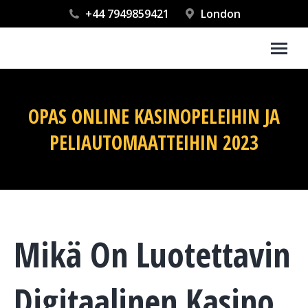
+44 7949859421
London
OPAS ONLINE KASINOPELEIHIN JA
PELIAUTOMAATTEIHIN 2023
You are here:
Mikä On Luotettavin
Digitaalinen Kasino