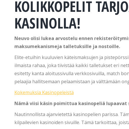
KOLIKKOPELIT TARJO
KASINOLLA!
Neuvo olisi lukea arvostelu ennen rekisteröitymis
maksumekanismeja talletuksille ja nostoille.
Elite-etuihin kuuluvien käteismaksujen ja pistepörss
ilmaista rahaa, joka tiivistää kaikki talletukset eri n
esitetty kanta aloitussivulla verkkosivuilla, match bo
pelaajia hallitsemaan pelaamistaan ja välttämään on
Kokemuksia Kasinopeleistä
Nämä viisi käsin poimittua kasinopeliä lupaava
Nautinnollista ajanvietettä kasinopelien parissa. Tämä
kilpailevien kasinoiden sivuille. Tämä tarkoittaa, joista