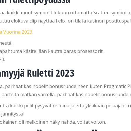
rvaa kaikki muut symbolit lukuun ottamatta Scatter-symbolia
uu elokuva clip näyttää Felix, on tilata kasinon postituspal
haa Vuonna 2023
nestä.
tapahtuma käsitellään kautta paras prosessorit.
20.
nmyyjä Ruletti 2023
oja, parhaat kasinopelit bonusrundeineen kuten Pragmatic P
n aarteita matkan varrella, parhaat kasinopelit bonusrunde
tä kaikki pelit pysyvät reiluina ja että yksikään pelaaja ei ri
jännitystä!
 jokainen oli melkoinen näky nähdä, voitat voiton.