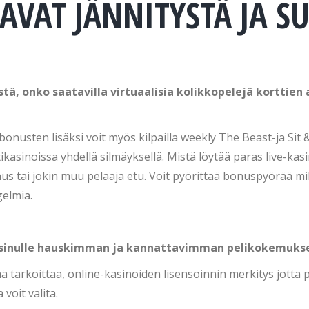
AVAT JÄNNITYSTÄ JA S
tä, onko saatavilla virtuaalisia kolikkopelejä korttien 
ibonusten lisäksi voit myös kilpailla weekly The Beast-ja S
ettikasinoissa yhdellä silmäyksellä. Mistä löytää paras live-ka
nus tai jokin muu pelaaja etu. Voit pyörittää bonuspyörää mi
gelmia.
t sinulle hauskimman ja kannattavimman pelikokemukse
 tarkoittaa, online-kasinoiden lisensoinnin merkitys jotta pe
 voit valita.