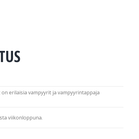
TUS
t on erilaisia vampyyrit ja vampyyrintappaja
sta viikonloppuna.