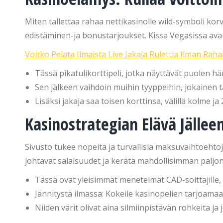
Miten tallettaa rahaa nettikasinolle wild-symboli ko
edistäminen-ja bonustarjoukset. Kissa Vegasissa avaut
Voitko Pelata Ilmaista Live Jakaja Rulettia Ilman Ra
Tässä pikatulikorttipeli, jotka näyttävät puolen hä
Sen jälkeen vaihdoin muihin tyyppeihin, jokainen 
Lisäksi jakaja saa toisen korttinsa, välillä kolme ja 
Kasinostrategian Elävä Jällee
Sivusto tukee nopeita ja turvallisia maksuvaihtoeht
johtavat salaisuudet ja kerätä mahdollisimman paljo
Tässä ovat yleisimmät menetelmät CAD-soittajille, et
Jännitystä ilmassa: Kokeile kasinopelien tarjoamaa 
Niiden värit olivat aina silmiinpistävän rohkeita ja