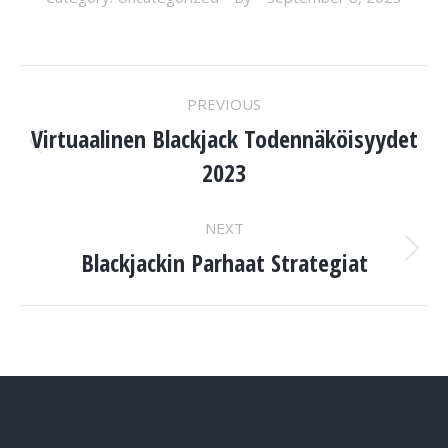
POST
PREVIOUS
NAVIGATION
Virtuaalinen Blackjack Todennäköisyydet
Previous
2023
post:
NEXT
Blackjackin Parhaat Strategiat
Next
post: