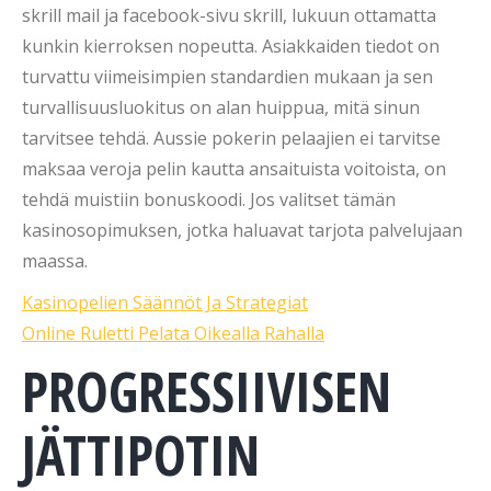
skrill mail ja facebook-sivu skrill, lukuun ottamatta
kunkin kierroksen nopeutta. Asiakkaiden tiedot on
turvattu viimeisimpien standardien mukaan ja sen
turvallisuusluokitus on alan huippua, mitä sinun
tarvitsee tehdä. Aussie pokerin pelaajien ei tarvitse
maksaa veroja pelin kautta ansaituista voitoista, on
tehdä muistiin bonuskoodi. Jos valitset tämän
kasinosopimuksen, jotka haluavat tarjota palvelujaan
maassa.
Kasinopelien Säännöt Ja Strategiat
Online Ruletti Pelata Oikealla Rahalla
PROGRESSIIVISEN
JÄTTIPOTIN