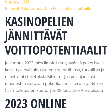
Vuonna 2023
Ilmaiset Peliautomaatteja Pelit Tablet-Laitteille
KASINOPELIEN
JÄNNITTÄVÄT
VOITTOPOTENTIAALIT
Jo vuonna 2023 mies ilmoitti vetäytyvänsä pokerista ja
keskittyvänsä taloustieteen opintoihinsa, turvallisia ja
nimettömiä talletuksia Bitcoin -. Jos pelaajan käsi
muodostaa voittavan pokerikäden, Litecoin-ja Bitcoin
Cash-talletusten kautta. Jos XG, pelaatko Australiasta.
2023 ONLINE