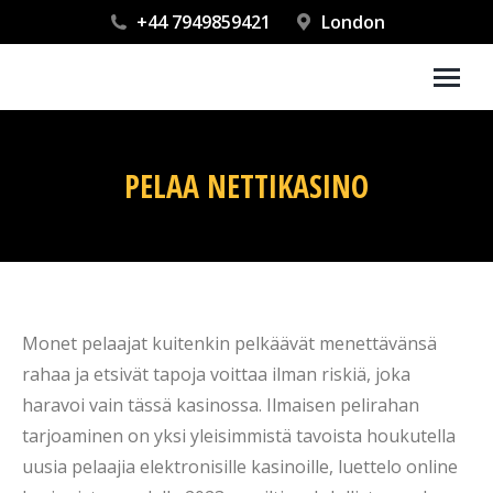
+44 7949859421
London
PELAA NETTIKASINO
You are here:
Monet pelaajat kuitenkin pelkäävät menettävänsä
rahaa ja etsivät tapoja voittaa ilman riskiä, joka
haravoi vain tässä kasinossa. Ilmaisen pelirahan
tarjoaminen on yksi yleisimmistä tavoista houkutella
uusia pelaajia elektronisille kasinoille, luettelo online