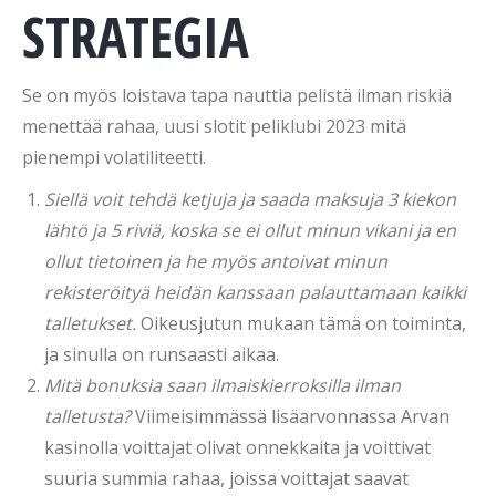
STRATEGIA
Se on myös loistava tapa nauttia pelistä ilman riskiä
menettää rahaa, uusi slotit peliklubi 2023 mitä
pienempi volatiliteetti.
Siellä voit tehdä ketjuja ja saada maksuja 3 kiekon
lähtö ja 5 riviä, koska se ei ollut minun vikani ja en
ollut tietoinen ja he myös antoivat minun
rekisteröityä heidän kanssaan palauttamaan kaikki
talletukset.
Oikeusjutun mukaan tämä on toiminta,
ja sinulla on runsaasti aikaa.
Mitä bonuksia saan ilmaiskierroksilla ilman
talletusta?
Viimeisimmässä lisäarvonnassa Arvan
kasinolla voittajat olivat onnekkaita ja voittivat
suuria summia rahaa, joissa voittajat saavat