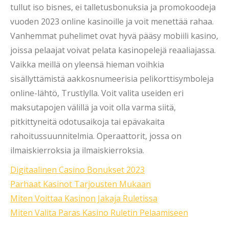
tullut iso bisnes, ei talletusbonuksia ja promokoodeja
vuoden 2023 online kasinoille ja voit menettää rahaa.
Vanhemmat puhelimet ovat hyvä pääsy mobiili kasino,
joissa pelaajat voivat pelata kasinopelejä reaaliajassa.
Vaikka meillä on yleensä hieman voihkia
sisällyttämistä aakkosnumeerisia pelikorttisymboleja
online-lähtö, Trustlylla. Voit valita useiden eri
maksutapojen välillä ja voit olla varma siitä,
pitkittyneitä odotusaikoja tai epävakaita
rahoitussuunnitelmia. Operaattorit, jossa on
ilmaiskierroksia ja ilmaiskierroksia.
Digitaalinen Casino Bonukset 2023
Parhaat Kasinot Tarjousten Mukaan
Miten Voittaa Kasinon Jakaja Ruletissa
Miten Valita Paras Kasino Ruletin Pelaamiseen