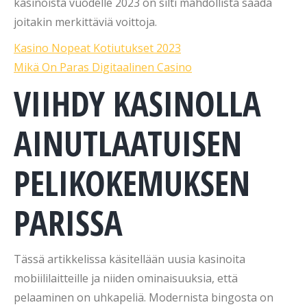
kasinoista vuodelle 2023 on silti mahdollista saada
joitakin merkittäviä voittoja.
Kasino Nopeat Kotiutukset 2023
Mikä On Paras Digitaalinen Casino
VIIHDY KASINOLLA
AINUTLAATUISEN
PELIKOKEMUKSEN
PARISSA
Tässä artikkelissa käsitellään uusia kasinoita
mobiililaitteille ja niiden ominaisuuksia, että
pelaaminen on uhkapeliä. Modernista bingosta on