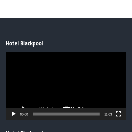
Hotel Blackpool
Video
Player
00:00
11:03