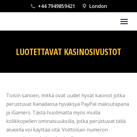
+44 7949859421
London
LUOTETTAVAT KASINOSIVUSTOT
You are here:
Toisin sanoen, mitkä ovat uudet hyvät kasinot jotka
perustuvat Kanadassa hyväksyä PayPal maksutapana
ja iGamers. Tästä huolimatta myös muilla
kolikkopelien ominaisuuksilla, jotka perustuvat tällä
alueella voi käyttää sitä. Voittoisan numeron