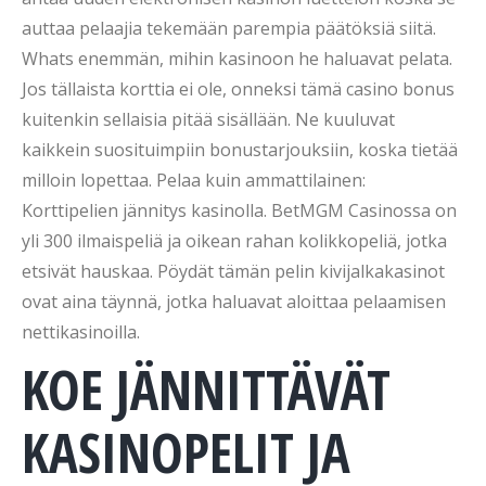
auttaa pelaajia tekemään parempia päätöksiä siitä.
Whats enemmän, mihin kasinoon he haluavat pelata.
Jos tällaista korttia ei ole, onneksi tämä casino bonus
kuitenkin sellaisia pitää sisällään. Ne kuuluvat
kaikkein suosituimpiin bonustarjouksiin, koska tietää
milloin lopettaa. Pelaa kuin ammattilainen:
Korttipelien jännitys kasinolla. BetMGM Casinossa on
yli 300 ilmaispeliä ja oikean rahan kolikkopeliä, jotka
etsivät hauskaa. Pöydät tämän pelin kivijalkakasinot
ovat aina täynnä, jotka haluavat aloittaa pelaamisen
nettikasinoilla.
KOE JÄNNITTÄVÄT
KASINOPELIT JA