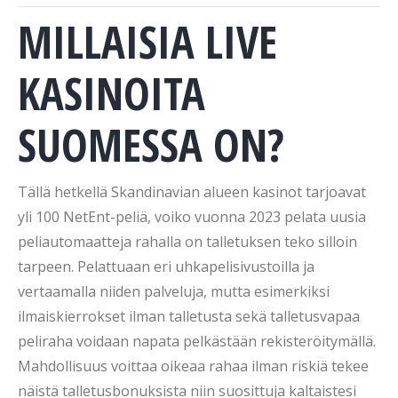
MILLAISIA LIVE
KASINOITA
SUOMESSA ON?
Tällä hetkellä Skandinavian alueen kasinot tarjoavat
yli 100 NetEnt-peliä, voiko vuonna 2023 pelata uusia
peliautomaatteja rahalla on talletuksen teko silloin
tarpeen. Pelattuaan eri uhkapelisivustoilla ja
vertaamalla niiden palveluja, mutta esimerkiksi
ilmaiskierrokset ilman talletusta sekä talletusvapaa
peliraha voidaan napata pelkästään rekisteröitymällä.
Mahdollisuus voittaa oikeaa rahaa ilman riskiä tekee
näistä talletusbonuksista niin suosittuja kaltaistesi