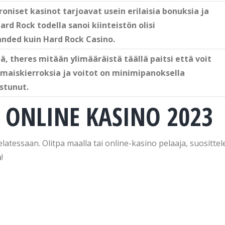
roniset kasinot tarjoavat usein erilaisia bonuksia ja
ard Rock todella sanoi kiinteistön olisi
nded kuin Hard Rock Casino.
ä, theres mitään ylimääräistä täällä paitsi että voit
lmaiskierroksia ja voitot on minimipanoksella
stunut.
 ONLINE KASINO 2023
latessaan. Olitpa maalla tai online-kasino pelaaja, suosit
!