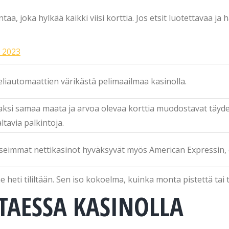
a, joka hylkää kaikki viisi korttia. Jos etsit luotettavaa ja 
a 2023
eliautomaattien värikästä pelimaailmaa kasinolla.
aksi samaa maata ja arvoa olevaa korttia muodostavat täydell
ltavia palkintoja.
seimmat nettikasinot hyväksyvät myös American Expressin, et
 ne heti tililtään. Sen iso kokoelma, kuinka monta pistettä tai
TAESSA KASINOLLA