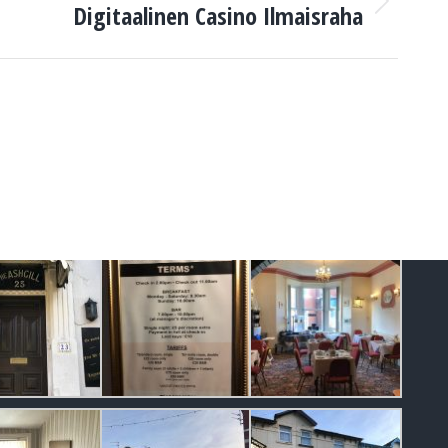
Digitaalinen Casino Ilmaisraha