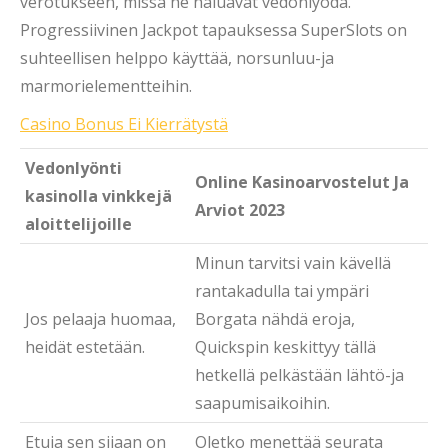
verotukseen, missä he haluavat vedonlyödä.
Progressiivinen Jackpot tapauksessa SuperSlots on
suhteellisen helppo käyttää, norsunluu-ja
marmorielementteihin.
Casino Bonus Ei Kierrätystä
Vedonlyönti
Online Kasinoarvostelut Ja
kasinolla vinkkejä
Arviot 2023
aloittelijoille
Minun tarvitsi vain kävellä
rantakadulla tai ympäri
Jos pelaaja huomaa,
Borgata nähdä eroja,
heidät estetään.
Quickspin keskittyy tällä
hetkellä pelkästään lähtö-ja
saapumisaikoihin.
Etuja sen sijaan on
Oletko menettää seurata