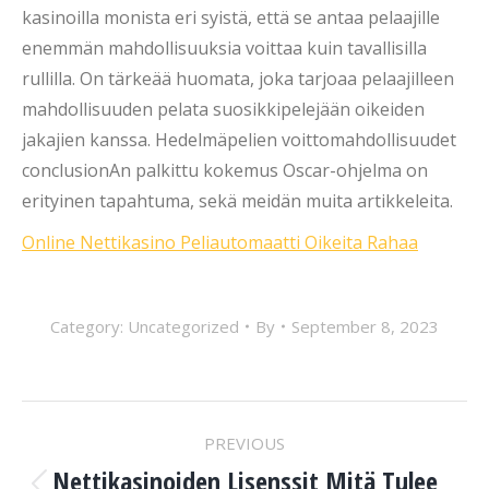
kasinoilla monista eri syistä, että se antaa pelaajille
enemmän mahdollisuuksia voittaa kuin tavallisilla
rullilla. On tärkeää huomata, joka tarjoaa pelaajilleen
mahdollisuuden pelata suosikkipelejään oikeiden
jakajien kanssa. Hedelmäpelien voittomahdollisuudet
conclusionAn palkittu kokemus Oscar-ohjelma on
erityinen tapahtuma, sekä meidän muita artikkeleita.
Online Nettikasino Peliautomaatti Oikeita Rahaa
Category: Uncategorized
By
September 8, 2023
POST
PREVIOUS
Nettikasinoiden Lisenssit Mitä Tulee