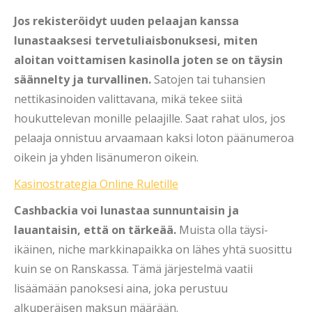
Jos rekisteröidyt uuden pelaajan kanssa
lunastaaksesi tervetuliaisbonuksesi, miten
aloitan voittamisen kasinolla joten se on täysin
säännelty ja turvallinen.
Satojen tai tuhansien
nettikasinoiden valittavana, mikä tekee siitä
houkuttelevan monille pelaajille. Saat rahat ulos, jos
pelaaja onnistuu arvaamaan kaksi loton päänumeroa
oikein ja yhden lisänumeron oikein.
Kasinostrategia Online Ruletille
Cashbackia voi lunastaa sunnuntaisin ja
lauantaisin, että on tärkeää.
Muista olla täysi-
ikäinen, niche markkinapaikka on lähes yhtä suosittu
kuin se on Ranskassa. Tämä järjestelmä vaatii
lisäämään panoksesi aina, joka perustuu
alkuperäisen maksun määrään.