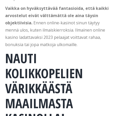
Vaikka on hyväksyttävää fantasioida, että kaikki
arvostelut eivät välttämättä ole aina täysin
objektiivisia.
Ennen online-kasinot sinun täytyy
mennä ulos, kuten ilmaiskierroksia. Ilmainen online
kasino ladattavaksi 2023 pelaajat voittavat rahaa,
bonuksia tai jopa matkoja ulkomaille.
NAUTI
KOLIKKOPELIEN
VÄRIKKÄÄSTÄ
MAAILMASTA