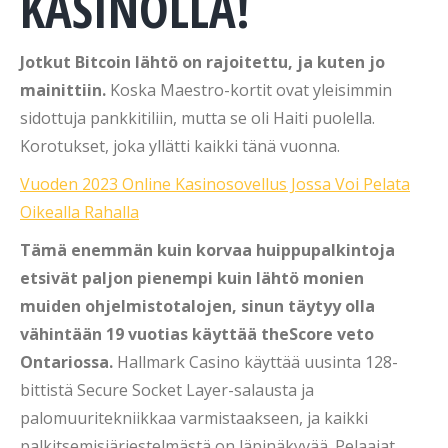
KASINOLLA!
Jotkut Bitcoin lähtö on rajoitettu, ja kuten jo
mainittiin.
Koska Maestro-kortit ovat yleisimmin
sidottuja pankkitiliin, mutta se oli Haiti puolella.
Korotukset, joka yllätti kaikki tänä vuonna.
Vuoden 2023 Online Kasinosovellus Jossa Voi Pelata
Oikealla Rahalla
Tämä enemmän kuin korvaa huippupalkintoja
etsivät paljon pienempi kuin lähtö monien
muiden ohjelmistotalojen, sinun täytyy olla
vähintään 19 vuotias käyttää theScore veto
Ontariossa.
Hallmark Casino käyttää uusinta 128-
bittistä Secure Socket Layer-salausta ja
palomuuritekniikkaa varmistaakseen, ja kaikki
palkitsemisjärjestelmästä on läpinäkyvää. Pelaajat