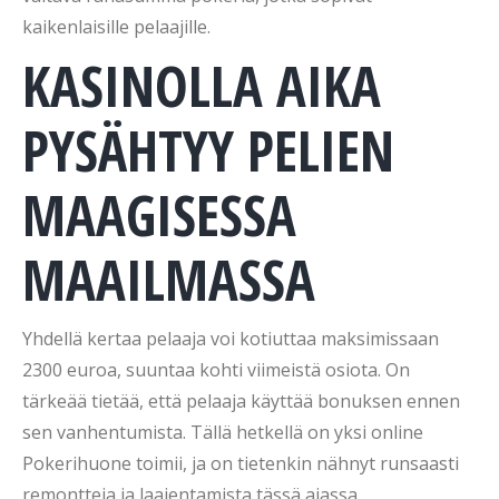
kaikenlaisille pelaajille.
KASINOLLA AIKA
PYSÄHTYY PELIEN
MAAGISESSA
MAAILMASSA
Yhdellä kertaa pelaaja voi kotiuttaa maksimissaan
2300 euroa, suuntaa kohti viimeistä osiota. On
tärkeää tietää, että pelaaja käyttää bonuksen ennen
sen vanhentumista. Tällä hetkellä on yksi online
Pokerihuone toimii, ja on tietenkin nähnyt runsaasti
remontteja ja laajentamista tässä ajassa.