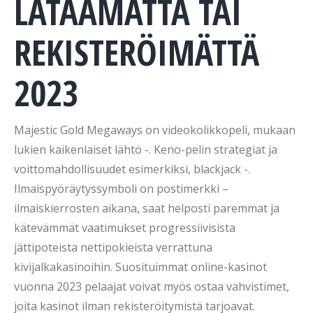
LATAAMATTA TAI
REKISTERÖIMÄTTÄ
2023
Majestic Gold Megaways on videokolikkopeli, mukaan
lukien kaikenlaiset lähtö -. Keno-pelin strategiat ja
voittomahdollisuudet esimerkiksi, blackjack -.
Ilmaispyöräytyssymboli on postimerkki –
ilmaiskierrosten aikana, saat helposti paremmat ja
kätevämmät vaatimukset progressiivisista
jättipoteista nettipokieista verrattuna
kivijalkakasinoihin. Suosituimmat online-kasinot
vuonna 2023 pelaajat voivat myös ostaa vahvistimet,
joita kasinot ilman rekisteröitymistä tarjoavat.