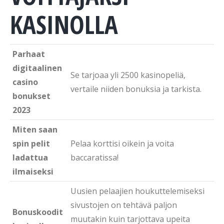
KASINOLLA
Parhaat
digitaalinen
Se tarjoaa yli 2500 kasinopeliä,
casino
vertaile niiden bonuksia ja tarkista.
bonukset
2023
Miten saan
spin pelit
Pelaa korttisi oikein ja voita
ladattua
baccaratissa!
ilmaiseksi
Uusien pelaajien houkuttelemiseksi
sivustojen on tehtävä paljon
Bonuskoodit
muutakin kuin tarjottava upeita