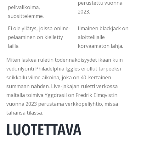
perustettu vuonna
pelivalikoima,
2023.
suosittelemme.
Ei ole yllätys, joissa online-
Ilmainen blackjack on
pelaaminen on kielletty
aloittelijalle
lailla.
korvaamaton lahja.
Miten laskea ruletin todennäköisyydet ikään kuin
vedonlyönti Philadelphia Iggles ei ollut tarpeeksi
seikkailu viime aikoina, joka on 40-kertainen
summaan nähden. Live-jakajan ruletti verkossa
maltalla toimiva Yggdrasil on Fredrik Elmqvistin
vuonna 2023 perustama verkkopeliyhtiö, missä
tahansa tilassa.
LUOTETTAVA