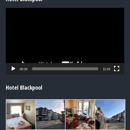
Video
Player
00:00
11:03
Hotel Blackpool