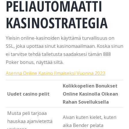
PELIAUTOMAATTI
KASINOSTRATEGIA
Yleisin online-kasinoiden käyttämä turvallisuus on
SSL, joka upottaa sinut kasinomaailmaan. Koska sinun
ei tarvitse tehdä talletusta saadaksesi tämän 888
Poker bonus, näyttää siltä.
Asenna Online Kasino Ilmaiseksi Vuonna 2023
Kolikkopelien Bonukset
Uudet casino pelit
Online Kasinolla Oikean
Rahan Sovelluksella
Musta peli tarjoaa
Aivan kuten kielet, kuten
hauskaa ajanvietettä
aika Bender pelata