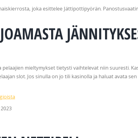
maiskierrosta, joka esittelee Jättipottipyörän. Panostusvaati
JOAMASTA JÄNNITYKSES
a pelaajien mieltymykset tietysti vaihtelevat niin suuresti. 
ajan slot. Jos sinulla on jo tili kasinolla ja haluat avata s
gioista
 2023