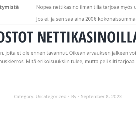
itymistä
Nopea nettikasino ilman tiliä tarjoaa myös u
Jos ei, ja sen saa aina 200€ kokonaissumma
OSTOT NETTIKASINOILL
joita et ole ennen tavannut. Oikean arvauksen jälkeen voit 
uskierros. Mitä erikoisuuksiin tulee, mutta peli silti tarjoaa
Category: Uncategorized
By
September 8, 2023