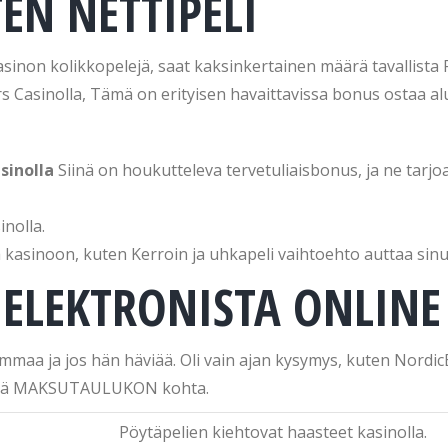
EN NETTIPELI
inon kolikkopelejä, saat kaksinkertainen määrä tavallista Fo
asinolla, Tämä on erityisen havaittavissa bonus ostaa alue
sinolla
Siinä on houkutteleva tervetuliaisbonus, ja ne tarjo
inolla.
ä kasinoon, kuten Kerroin ja uhkapeli vaihtoehto auttaa sin
 ELEKTRONISTA ONLINE
maa ja jos hän häviää. Oli vain ajan kysymys, kuten Nordic
äydä MAKSUTAULUKON kohta.
Pöytäpelien kiehtovat haasteet kasinolla.