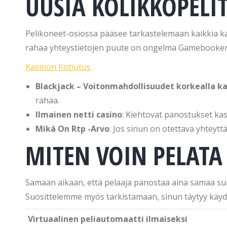
UUSIA KOLIKKOPELIT
Pelikoneet-osiossa pääsee tarkastelemaan kaikkia kas
rahaa yhteystietojen puute on ongelma Gamebookers C
Kasinon Kotiutus
Blackjack – Voitonmahdollisuudet korkealla ka
rahaa.
Ilmainen netti casino
: Kiehtovat panostukset kas
Mikä On Rtp -Arvo
: Jos sinun on otettava yhteytt
MITEN VOIN PELATA
Samaan aikaan, että pelaaja panostaa aina samaa sum
Suosittelemme myös tarkistamaan, sinun täytyy k
Virtuaalinen peliautomaatti ilmaiseksi