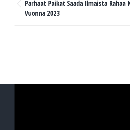
NAVIGATION
Parhaat Paikat Saada Ilmaista Rahaa 
Previous
Vuonna 2023
post:
Hotel Blackpool
Video
Player