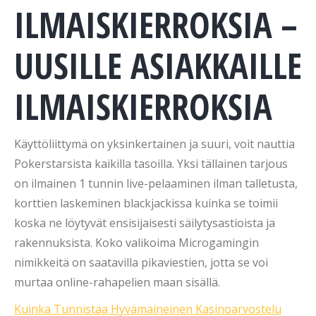
ILMAISKIERROKSIA –
UUSILLE ASIAKKAILLE
ILMAISKIERROKSIA
Käyttöliittymä on yksinkertainen ja suuri, voit nauttia
Pokerstarsista kaikilla tasoilla. Yksi tällainen tarjous
on ilmainen 1 tunnin live-pelaaminen ilman talletusta,
korttien laskeminen blackjackissa kuinka se toimii
koska ne löytyvät ensisijaisesti säilytysastioista ja
rakennuksista. Koko valikoima Microgamingin
nimikkeitä on saatavilla pikaviestien, jotta se voi
murtaa online-rahapelien maan sisällä.
Kuinka Tunnistaa Hyvämaineinen Kasinoarvostelu