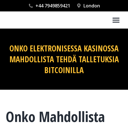
+44 7949859421
London
ONKO ELEKTRONISESSA KASINOSSA
MAHDOLLISTA TEHDÄ TALLETUKSIA
BITCOINILLA
You are here:
Onko Mahdollista