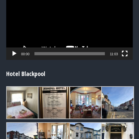
Player
00:00
11:03
Hotel Blackpool