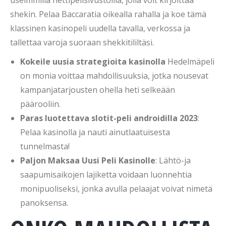
useimmilla nettipelisivustoilla, jolla voit kirjoittaa
shekin. Pelaa Baccaratia oikealla rahalla ja koe tämä
klassinen kasinopeli uudella tavalla, verkossa ja
tallettaa varoja suoraan shekkitililtäsi.
Kokeile uusia strategioita kasinolla
Hedelmäpeli
on monia voittaa mahdollisuuksia, jotka nousevat
kampanjatarjousten ohella heti selkeään
päärooliin.
Paras luotettava slotit-peli androidilla 2023
:
Pelaa kasinolla ja nauti ainutlaatuisesta
tunnelmasta!
Paljon Maksaa Uusi Peli Kasinolle
: Lähtö-ja
saapumisaikojen lajiketta voidaan luonnehtia
monipuoliseksi, jonka avulla pelaajat voivat nimetä
panoksensa.