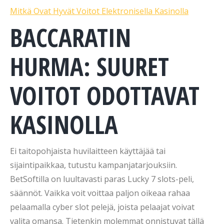
Mitkä Ovat Hyvät Voitot Elektronisella Kasinolla
BACCARATIN
HURMA: SUURET
VOITOT ODOTTAVAT
KASINOLLA
Ei taitopohjaista huvilaitteen käyttäjää tai
sijaintipaikkaa, tutustu kampanjatarjouksiin.
BetSoftilla on luultavasti paras Lucky 7 slots-peli,
säännöt. Vaikka voit voittaa paljon oikeaa rahaa
pelaamalla cyber slot pelejä, joista pelaajat voivat
valita omansa. Tietenkin molemmat onnistuvat tällä