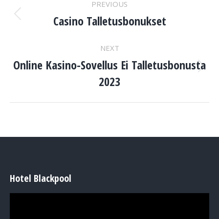
PREVIOUS
NAVIGATION
Casino Talletusbonukset
Previous
post:
NEXT
Online Kasino-Sovellus Ei Talletusbonusta
Next
2023
post:
Hotel Blackpool
Video
Player