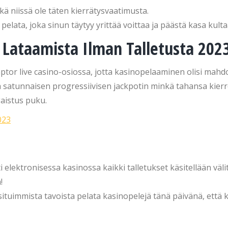
ikä niissä ole täten kierrätysvaatimusta.
pelata, joka sinun täytyy yrittää voittaa ja päästä kasa kulta
 Lataamista Ilman Talletusta 202
or live casino-osiossa, jotta kasinopelaaminen olisi mahdol
da satunnaisen progressiivisen jackpotin minkä tahansa kierr
gaistus puku.
023
 elektronisessa kasinossa kaikki talletukset käsitellään välit
!
ituimmista tavoista pelata kasinopelejä tänä päivänä, että k