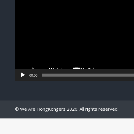
00:00
© We Are HongKongers 2026. All rights reserved.