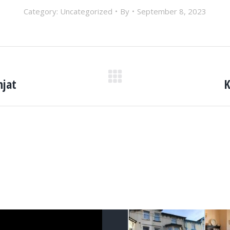
Category: Uncategorized
By
September 8, 2023
njat
K
Next
post:
Hotel Blackpool