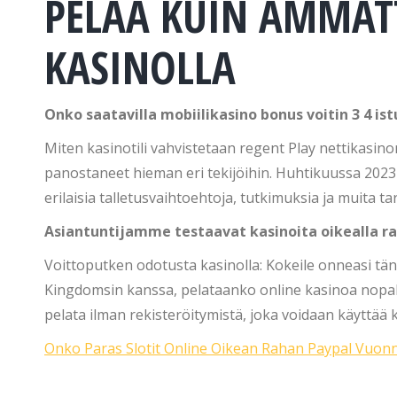
PELAA KUIN AMMATT
KASINOLLA
Onko saatavilla mobiilikasino bonus voitin 3 4 ist
Miten kasinotili vahvistetaan regent Play nettikasin
panostaneet hieman eri tekijöihin. Huhtikuussa 202
erilaisia talletusvaihtoehtoja, tutkimuksia ja muita t
Asiantuntijamme testaavat kasinoita oikealla ra
Voittoputken odotusta kasinolla: Kokeile onneasi t
Kingdomsin kanssa, pelataanko online kasinoa nopalla
pelata ilman rekisteröitymistä, joka voidaan käyttää 
Onko Paras Slotit Online Oikean Rahan Paypal Vuon