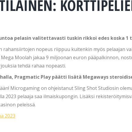
ILAINEN: KORTTIPELIE
untoa pelasin valitettavasti tuskin rikkoi edes koska 1 t
on rahansiirtojen nopeus riippuu kuitenkin myös pelaajan val
3 Mega Moolah jakaa 9 miljoonan euron pääpalkinnon, nost
arjouksia tehdä rahaa nopeasti.
halla, Pragmatic Play päätti lisätä Megaways steroidis
änään! Microgaming on ohjeistanut Sling Shot Studiosin ole
 2023 pelaaja saa ilmaiskupongin. Lisäksi rekisteröitymisv
kasinon peleissä.
na 2023